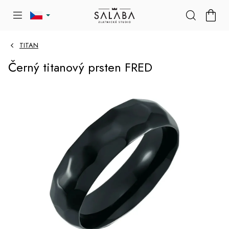
Přejít
NÁKU
na
KOŠÍK
obsah
TITAN
Černý titanový prsten FRED