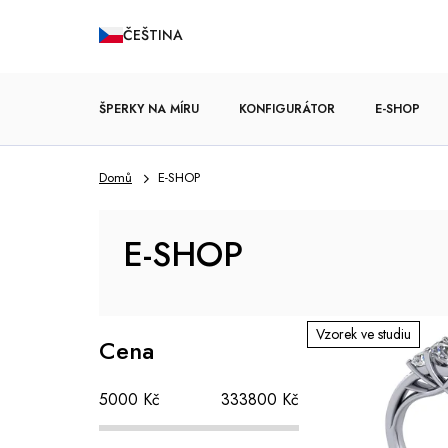
Přejít
ČEŠTINA
na
obsah
ŠPERKY NA MÍRU
KONFIGURÁTOR
E-SHOP
Domů
E-SHOP
ZÁSNUBNÍ PRSTENY
E-SHOP
P
V
Vzorek ve studiu
Cena
o
ý
s
p
5000
Kč
333800
Kč
t
i