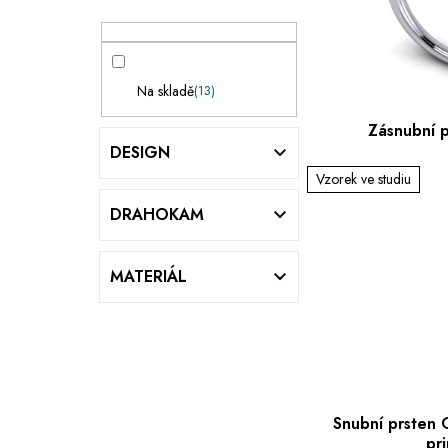
r
s
a
p
n
r
n
o
Na skladě
13
í
d
Zásnubní 
p
u
DESIGN
a
k
Vzorek ve studiu
n
t
DRAHOKAM
e
ů
l
MATERIÁL
Snubní prsten
pr