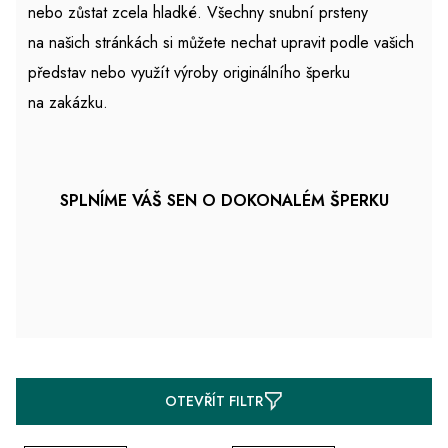
nebo zůstat zcela hladké. Všechny snubní prsteny
na našich stránkách si můžete nechat upravit podle vašich
představ nebo využít výroby originálního šperku
na zakázku.
SPLNÍME VÁŠ SEN O DOKONALÉM ŠPERKU
V
OTEVŘÍT FILTR
ý
p