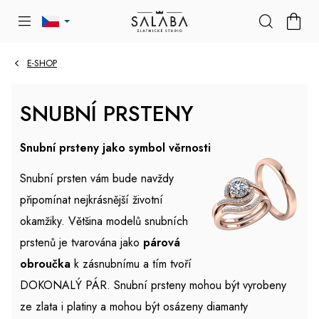
Přejít
NÁKU
na
KOŠÍK
obsah
E-SHOP
SNUBNÍ PRSTENY
Snubní prsteny jako symbol věrnosti
Snubní prsten vám bude navždy
připomínat nejkrásnější životní
okamžiky. Většina modelů snubních
prstenů je tvarována jako
párová
obroučka
k zásnubnímu a tím tvoří
DOKONALÝ PÁR. Snubní prsteny mohou být vyrobeny
ze zlata i platiny a mohou být osázeny diamanty