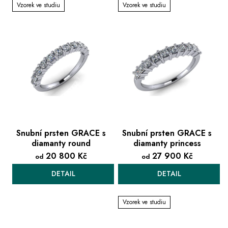
Vzorek ve studiu
Vzorek ve studiu
i
s
p
r
o
d
u
k
t
ů
Snubní prsten GRACE s
Snubní prsten GRACE s
diamanty round
diamanty princess
20 800 Kč
27 900 Kč
od
od
DETAIL
DETAIL
Vzorek ve studiu