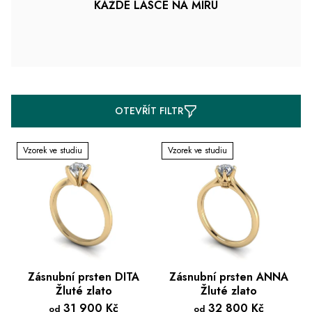
KAŽDÉ LÁSCE NA MÍRU
V
OTEVŘÍT FILTR
ý
p
Vzorek ve studiu
Vzorek ve studiu
i
s
p
r
o
d
u
k
Zásnubní prsten DITA
Zásnubní prsten ANNA
Žluté zlato
Žluté zlato
t
31 900 Kč
32 800 Kč
ů
od
od