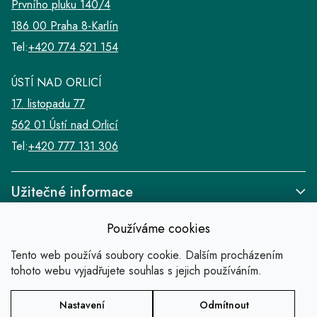
Prvního pluku 140/4
p
i
186 00 Praha 8-Karlín
s
Tel:
+420 774 521 154
u
ÚSTÍ NAD ORLICÍ
17. listopadu 77
562 01 Ústí nad Orlicí
Tel:
+420 777 131 306
Užitečné informace
Používáme cookies
Tento web používá soubory cookie. Dalším procházením
tohoto webu vyjadřujete souhlas s jejich používáním.
Odkazy
Nastavení
Odmítnout