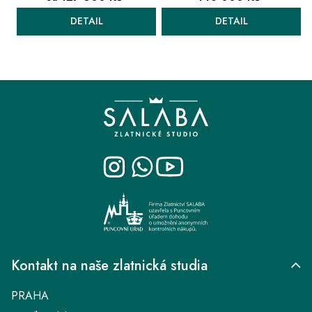
DETAIL
DETAIL
O
v
Z
l
á
á
p
d
a
a
t
c
í
í
p
r
v
k
Kontakt na naše zlatnická studia
y
v
PRAHA
ý