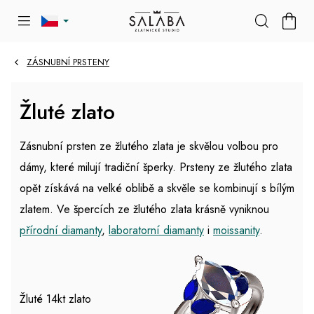
Přejít
NÁKU
na
KOŠÍK
obsah
ZÁSNUBNÍ PRSTENY
Žluté zlato
Zásnubní prsten ze žlutého zlata je skvělou volbou pro
dámy, které milují tradiční šperky. Prsteny ze žlutého zlata
opět získává na velké oblibě a skvěle se kombinují s bílým
zlatem. Ve špercích ze žlutého zlata krásně vyniknou
přírodní diamanty
,
laboratorní diamanty
i
moissanity
.
Žluté 14kt zlato