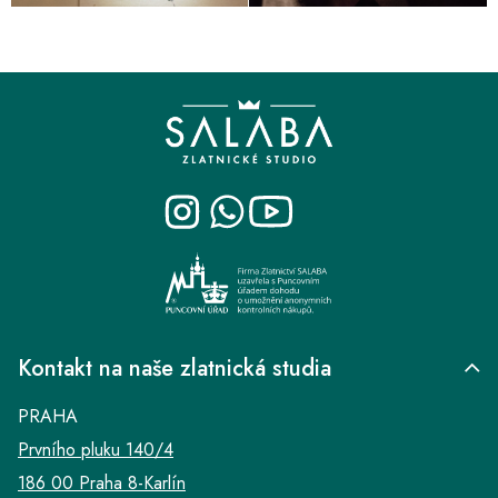
Z
á
p
a
t
í
Kontakt na naše zlatnická studia
PRAHA
Prvního pluku 140/4
186 00 Praha 8-Karlín