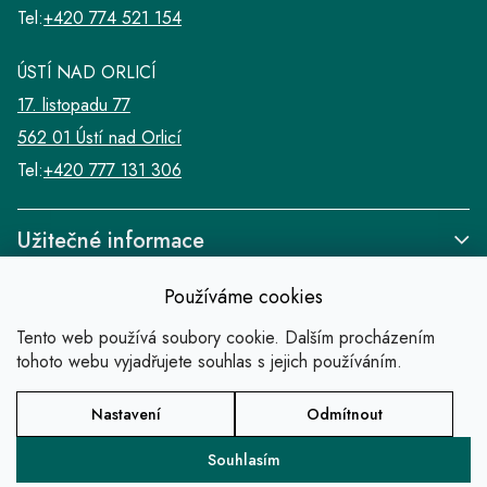
Tel:
+420 774 521 154
ÚSTÍ NAD ORLICÍ
17. listopadu 77
562 01 Ústí nad Orlicí
Tel:
+420 777 131 306
Užitečné informace
Používáme cookies
Tento web používá soubory cookie. Dalším procházením
tohoto webu vyjadřujete souhlas s jejich používáním.
Odkazy
Nastavení
Odmítnout
Copyright 2026
SALABA zlatnické studio
.
Všechna práva vyhrazena.
Souhlasím
Vytvořil Shoptet