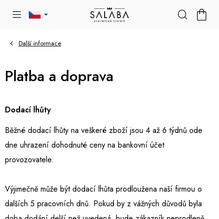
Přejít
NÁKU
na
KOŠÍK
obsah
Další informace
Platba a doprava
Dodací lhůty
Běžné dodací lhůty na veškeré zboží jsou 4 až 6 týdnů ode
dne uhrazení dohodnuté ceny na bankovní účet
provozovatele.
Výjimečně může být dodací lhůta prodloužena naší firmou o
dalších 5 pracovních dnů.
Pokud by z vážných důvodů byla
doba dodání delší než uvedená, bude zákazník neprodleně