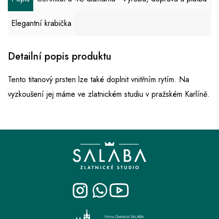
Elegantní krabička
Detailní popis produktu
Tento titanový prsten lze také doplnit vnitřním rytím. Na
vyzkoušení jej máme ve zlatnickém studiu v pražském Karlíně.
Z
á
p
a
t
í