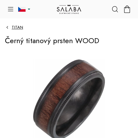
Přejít
NÁKU
na
KOŠÍK
obsah
TITAN
Černý titanový prsten WOOD