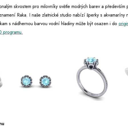
onalým skvostem pro milovníky světle modrých barev a především
znamení Raka. I naše zlatnické studio nabízí šperky s akvamaríny
okam s nádhernou barvou vodní hladiny může být osazen i do
origi
D programu.
nu