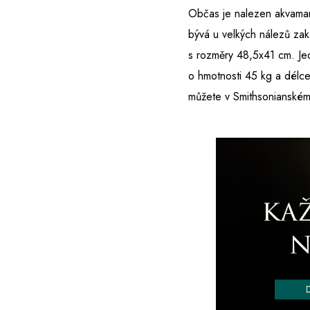
Občas je nalezen akvamarí
bývá u velkých nálezů zak
s rozměry 48,5x41 cm. Jed
o hmotnosti 45 kg a délc
můžete v Smithsonianském 