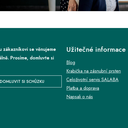
Užitečné informace
 zákazníkovi se věnujeme
álně. Prosíme, domluvte si
Blog
.
Krabička na zásnubní prsten
Celoživotní servis SALABA
DOMLUVIT SI SCHŮZKU
Platba a doprava
Napsali o nás