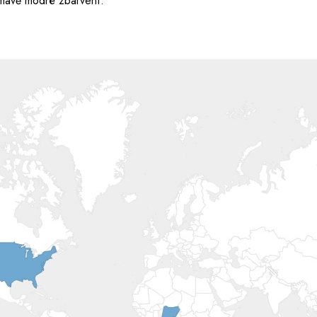
tmavě modré zbarvení.