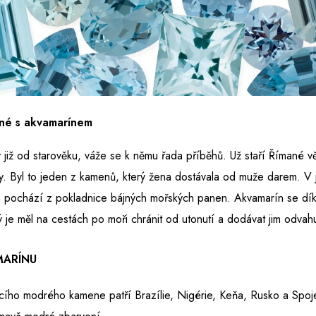
ené s akvamarínem
již od starověku, váže se k němu řada příběhů. Už staří Římané věř
ky. Byl to jeden z kamenů, který žena dostávala od muže darem. V
 pochází z pokladnice bájných mořských panen. Akvamarín se dík
je měl na cestách po moři chránit od utonutí a dodávat jim odvah
MARÍNU
cího modrého kamene patří Brazílie, Nigérie, Keňa, Rusko a Spoje