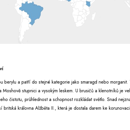
ví
u berylu a patří do stejné kategorie jako smaragd nebo morganit
na Moshově stupnici a vysokým leskem. U brusičů a klenotníků je ve
jeho čistotu, průhlednost a schopnost rozkládat světlo. Snad nejzn
í britská královna Alžběta II., která je dostala darem ke korunovaci