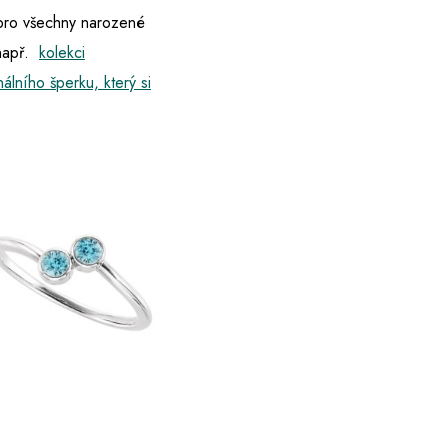
 pro všechny narozené
 např.
kolekci
nálního šperku, který si