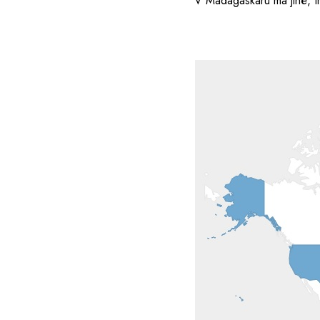
V Madagaskaru má jiné, 