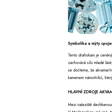
Symbolika a mýty spoj
Tento drahokam je ceněný 
zachovává sílu mladé lás
se dočteme, že akvamarín
kamenem námořníků, který 
HLAVNÍ ZDROJE AKVA
Mezi naleziště dechberou