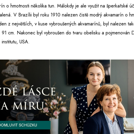
n o hmotnosti několika tun. Málokdy je ale využit na šperkařské úč
alená. V Brazílii byl roku 1910 nalezen čistě modrý akvamarín o h
en z největších, v kuse vybroušených akvamarínů, byl nalezen také
e 91 cm. Nakonec byl vybroušen do tvaru obelisku a pojmenován 
institutu, USA.