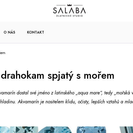
O NÁS
KONTAKT
řem
 drahokam spjatý s mořem
marín dostal své jméno z latinského „aqua mare“, tedy „mořská v
ladinu. Akvamarín je nositelem klidu, očisty, lepších vztahů a mla