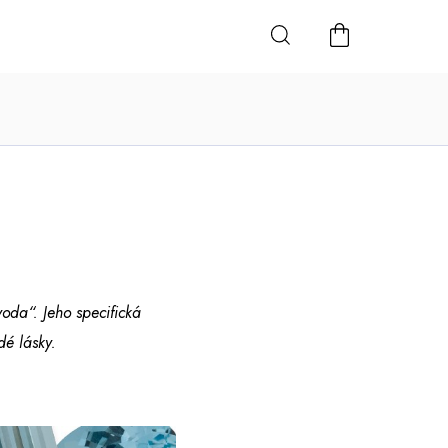
NÁKUPNÍ
KOŠÍK
oda“. Jeho specifická
dé lásky.