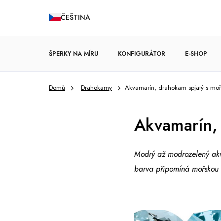
Přejít
ČEŠTINA
na
obsah
ŠPERKY NA MÍRU
KONFIGURÁTOR
E-SHOP
Domů
Drahokamy
Akvamarín, drahokam spjatý s mo
ZÁSNUBNÍ PRSTENY
Akvamarín,
Modrý až modrozelený akva
barva připomíná mořskou h