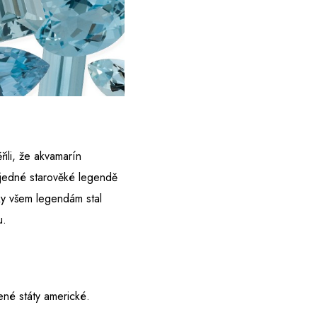
ili, že akvamarín
 jedné starověké legendě
y všem legendám stal
u.
né státy americké.