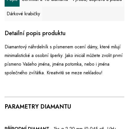
Dárkové krabičky
Detailní popis produktu
Diamantový náhrdelník s písmenem ocení dámy, které milují
minimalistické a osobní šperky. Jako iniciál můžete zvolit první
písmeno Vašeho jména, jména potomka, nebo i jména
společného zvířátka. Kreativitě se meze nekladou!
PARAMETRY DIAMANTU
PŘÍRODNÍ DIAMANT
- 1ks ⌀ 2,20 mm (0.045 ct), I/H+.