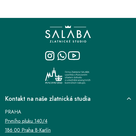
Z
á
p
a
t
í
Kontakt na naše zlatnická studia
PRAHA
Prvního pluku 140/4
186 00 Praha 8-Karlín