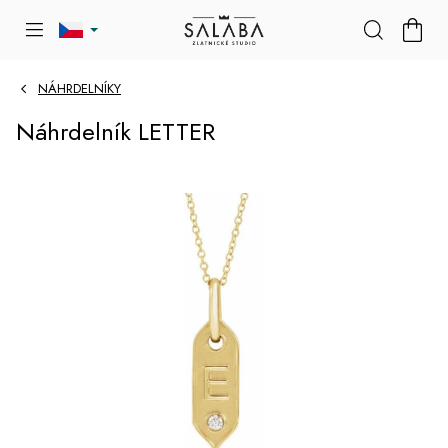
Přejít
NÁKU
na
KOŠÍK
obsah
NÁHRDELNÍKY
Náhrdelník LETTER