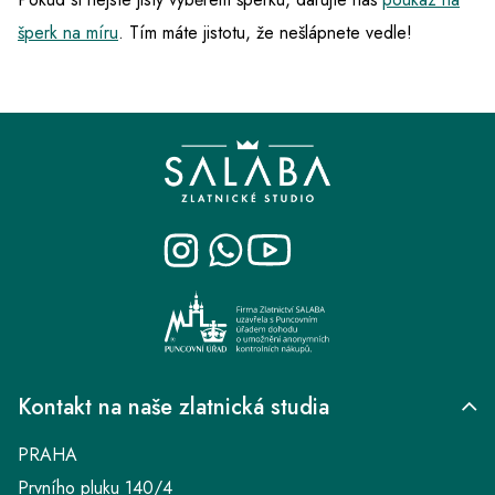
šperk na míru
. Tím máte jistotu, že nešlápnete vedle!
Z
á
p
a
t
í
Kontakt na naše zlatnická studia
PRAHA
Prvního pluku 140/4