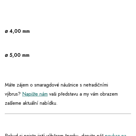
⌀ 4,00 mm
⌀ 5,00 mm
Máte zájem o smaragdové náušnice s netradičními
výbrus?
Napište nám
vaši představu a my vám obrazem
zašleme aktuální nabídku
.
Pokud si nejste jistý výběrem šperku, darujte náš
poukaz na