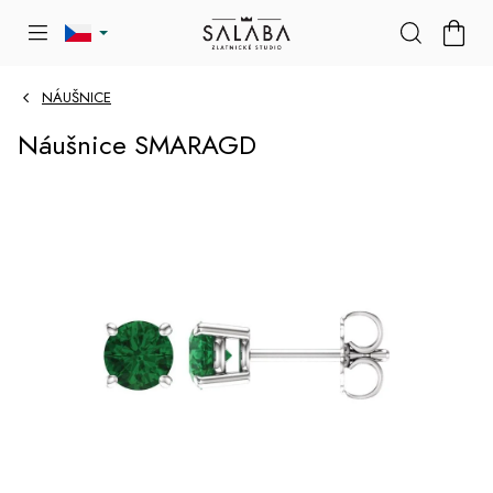
Přejít
NÁKU
na
KOŠÍK
obsah
NÁUŠNICE
Náušnice SMARAGD