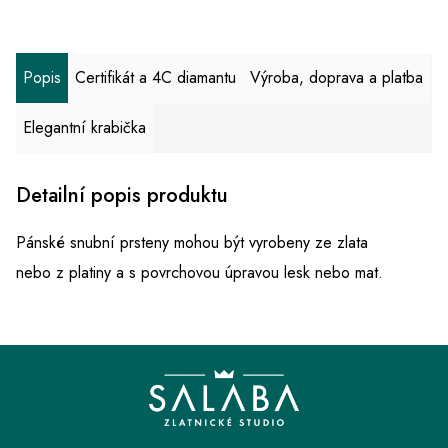
Popis
Certifikát a 4C diamantu
Výroba, doprava a platba
Elegantní krabička
Detailní popis produktu
Pánské snubní prsteny mohou být vyrobeny ze zlata
nebo z platiny a s povrchovou úpravou lesk nebo mat.
Z
á
p
a