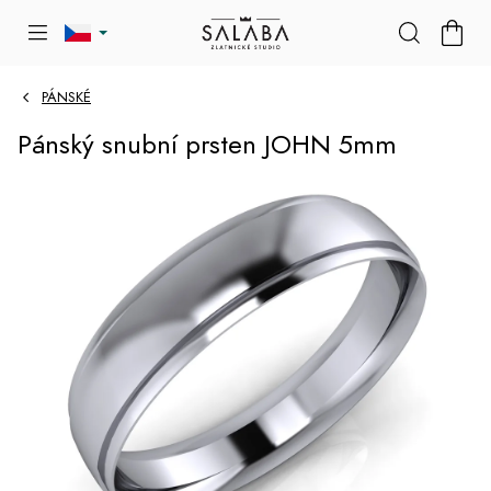
Přejít
NÁKU
na
KOŠÍK
obsah
PÁNSKÉ
Pánský snubní prsten JOHN 5mm