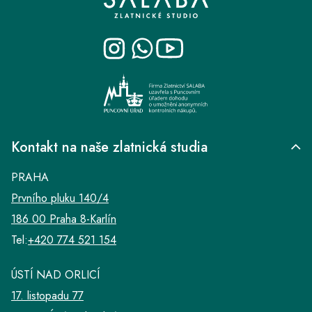
p
a
t
í
Kontakt na naše zlatnická studia
PRAHA
Prvního pluku 140/4
186 00 Praha 8-Karlín
Tel:
+420 774 521 154
ÚSTÍ NAD ORLICÍ
17. listopadu 77