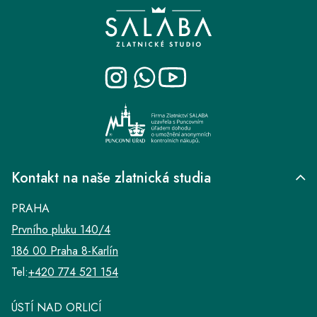
á
p
a
t
í
Kontakt na naše zlatnická studia
PRAHA
Prvního pluku 140/4
186 00 Praha 8-Karlín
Tel:
+420 774 521 154
ÚSTÍ NAD ORLICÍ