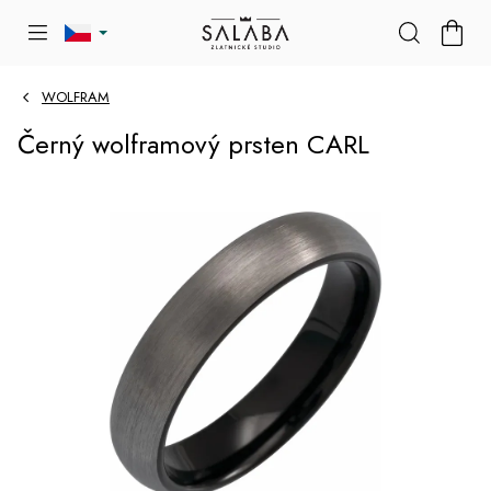
Přejít
NÁKU
na
KOŠÍK
obsah
WOLFRAM
Černý wolframový prsten CARL