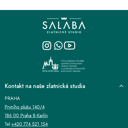
Z
á
p
a
t
í
Kontakt na naše zlatnická studia
PRAHA
Prvního pluku 140/4
186 00 Praha 8-Karlín
Tel:
+420 774 521 154