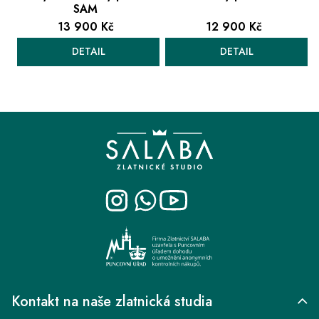
SAM
13 900 Kč
12 900 Kč
DETAIL
DETAIL
O
v
Z
l
á
á
p
d
a
a
t
c
í
í
p
r
v
k
Kontakt na naše zlatnická studia
y