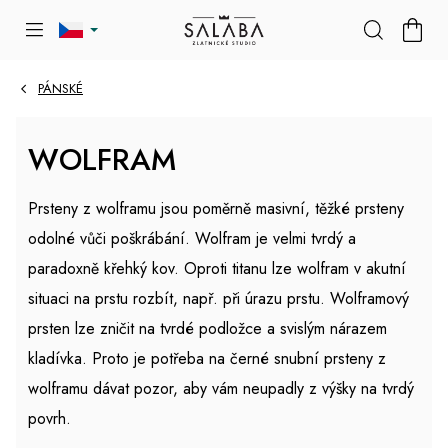
Přejít
NÁKU
na
KOŠÍK
obsah
PÁNSKÉ
WOLFRAM
Prsteny z wolframu jsou poměrně masivní, těžké prsteny
odolné vůči poškrábání. Wolfram je velmi tvrdý a
paradoxně křehký kov. Oproti titanu lze wolfram v akutní
situaci na prstu rozbít, např. při úrazu prstu. Wolframový
prsten lze zničit na tvrdé podložce a svislým nárazem
kladívka. Proto je potřeba na černé snubní prsteny z
wolframu dávat pozor, aby vám neupadly z výšky na tvrdý
povrh.