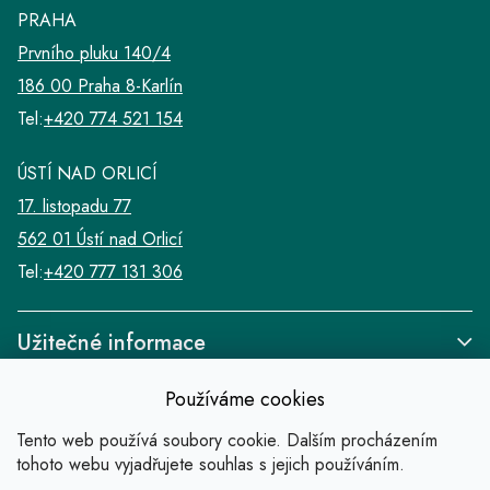
v
PRAHA
ý
Prvního pluku 140/4
p
i
186 00 Praha 8-Karlín
s
Tel:
+420 774 521 154
u
ÚSTÍ NAD ORLICÍ
17. listopadu 77
562 01 Ústí nad Orlicí
Tel:
+420 777 131 306
Užitečné informace
Používáme cookies
Tento web používá soubory cookie. Dalším procházením
tohoto webu vyjadřujete souhlas s jejich používáním.
Odkazy