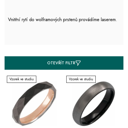
Vnitřní rytí do wolframových prstenů provádíme laserem.
V
OTEVŘÍT FILTR
ý
p
Vzorek ve studiu
Vzorek ve studiu
i
s
p
r
o
d
u