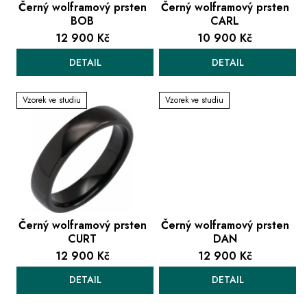
k
Černý wolframový prsten
Černý wolframový prsten
BOB
CARL
t
12 900 Kč
10 900 Kč
ů
DETAIL
DETAIL
Vzorek ve studiu
Vzorek ve studiu
Černý wolframový prsten
Černý wolframový prsten
CURT
DAN
12 900 Kč
12 900 Kč
DETAIL
DETAIL