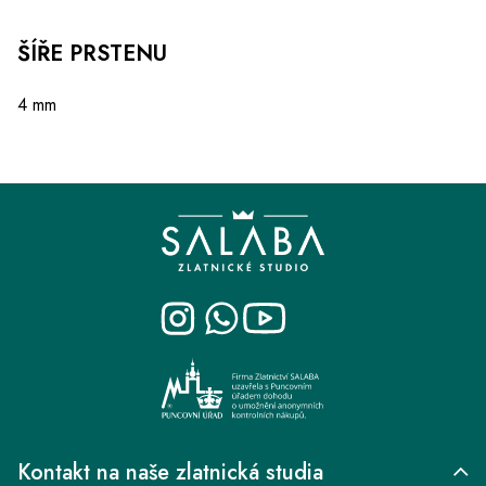
ŠÍŘE PRSTENU
4 mm
Z
á
p
a
t
í
Kontakt na naše zlatnická studia