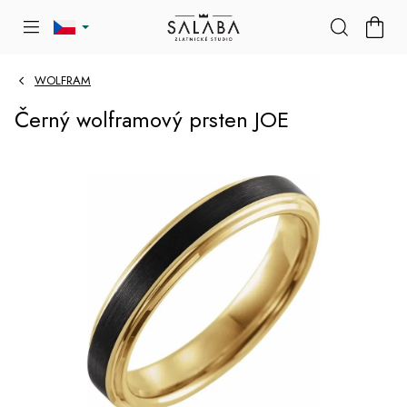
Přejít
NÁKU
na
KOŠÍK
obsah
WOLFRAM
Černý wolframový prsten JOE