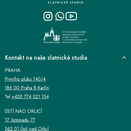
a
t
í
Kontakt na naše zlatnická studia
PRAHA
Prvního pluku 140/4
186 00 Praha 8-Karlín
Tel:
+420 774 521 154
ÚSTÍ NAD ORLICÍ
17. listopadu 77
562 01 Ústí nad Orlicí