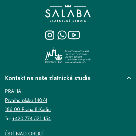
Z
á
p
a
t
í
Kontakt na naše zlatnická studia
PRAHA
Prvního pluku 140/4
186 00 Praha 8-Karlín
Tel:
+420 774 521 154
ÚSTÍ NAD ORLICÍ