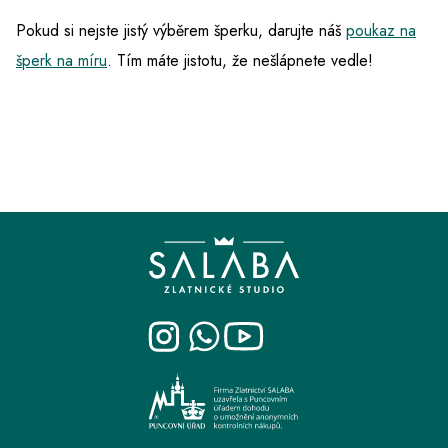
Pokud si nejste jistý výběrem šperku, darujte náš
poukaz na
šperk na míru
. Tím máte jistotu, že nešlápnete vedle!
Z
á
p
a
t
í