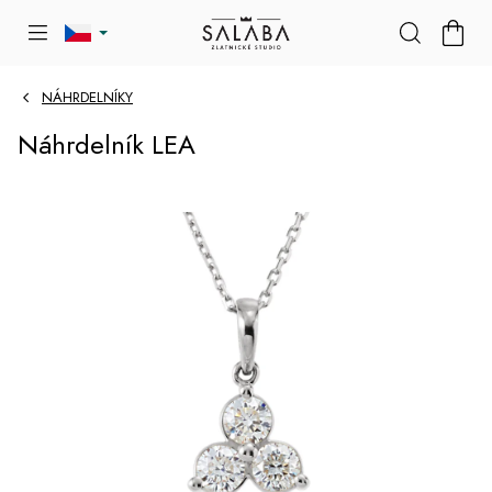
Přejít
NÁKU
na
KOŠÍK
obsah
NÁHRDELNÍKY
Náhrdelník LEA