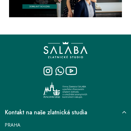
Z
á
p
a
t
í
Kontakt na naše zlatnická studia
PRAHA