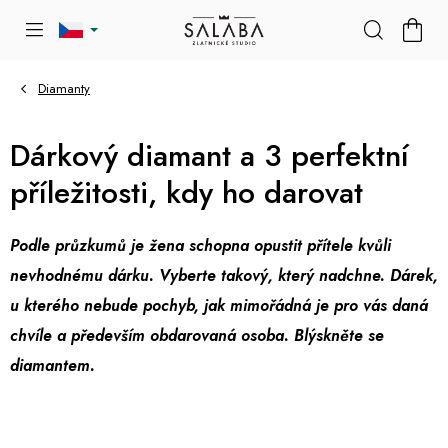
Přejít
NÁKU
na
KOŠÍK
obsah
Diamanty
Dárkový diamant a 3 perfektní
příležitosti, kdy ho darovat
Podle průzkumů je žena schopna opustit přítele kvůli
nevhodnému dárku. Vyberte takový, který nadchne. Dárek,
u kterého nebude pochyb, jak mimořádná je pro vás daná
chvíle a především obdarovaná osoba. Blýskněte se
diamantem.