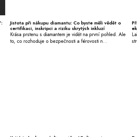
":
Jistota při nákupu diamantu: Co byste měli vědět o
Př
certifikaci, inskripci a riziku skrytých inkluzí
ek
Krása prstenu s diamantem je vidět na první pohled. Ale
La
to, co rozhoduje o bezpečnosti a férovosti n...
st