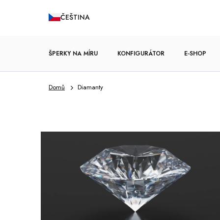
Přejít
ČEŠTINA
na
obsah
ŠPERKY NA MÍRU
KONFIGURÁTOR
E-SHOP
Domů
Diamanty
ZÁSNUBNÍ PRSTENY
V
ý
p
i
s
č