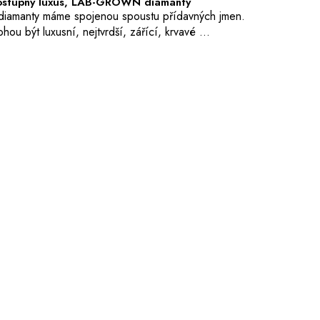
stupný luxus, LAB-GROWN diamanty
diamanty máme spojenou spoustu přídavných jmen.
hou být luxusní, nejtvrdší, zářící, krvavé ...