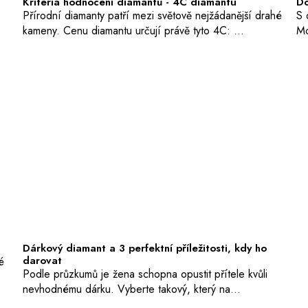
Kritéria hodnocení diamantů - 4C diamantu
Do
Přírodní diamanty patří mezi světově nejžádanější drahé
S 
kameny. Cenu diamantu určují právě tyto 4C: ...
Mo
Dárkový diamant a 3 perfektní příležitosti, kdy ho
darovat
é
Podle průzkumů je žena schopna opustit přítele kvůli
nevhodnému dárku. Vyberte takový, který na...