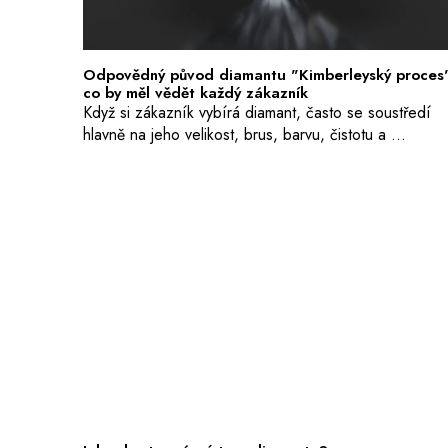
l
á
n
Odpovědný původ diamantu "Kimberleyský proces
co by měl vědět každý zákazník
k
Když si zákazník vybírá diamant, často se soustředí
ů
hlavně na jeho velikost, brus, barvu, čistotu a ...