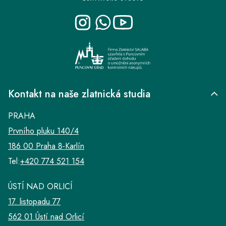
a
t
í
Kontakt na naše zlatnická studia
PRAHA
Prvního pluku 140/4
186 00 Praha 8-Karlín
Tel:
+420 774 521 154
ÚSTÍ NAD ORLICÍ
17. listopadu 77
562 01 Ústí nad Orlicí