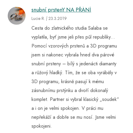
snubní prstenY NA PŘÁNÍ
Lucie R.
|
23
.3.2019
Cesta do zlatnického studia Salaba se
vyplatila, byť jsme jeli přes půl republiky…
Pomocí vzorových prstenů a 3D programu
jsem si nakonec vybrala hned dva párové
snubní prsteny – bílý s jedenácti diamanty
a růžový hladký. Tím, že se oba vyráběly v
3D programu, krásně pasují k mému
zásnubnímu prstýnku a dvoří dokonalý
komplet. Partner si vybral klasický „soudek“
a i on je velmi spokojen. V práci mu
nepřekáží a dobře se mu nosí. Jsme velmi
spokojeni.