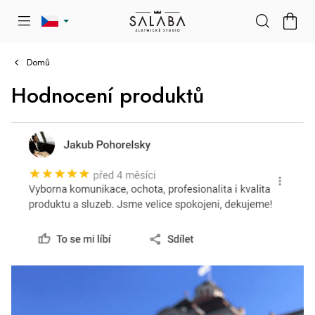
Přejít
NÁKU
na
KOŠÍK
obsah
Domů
Hodnocení produktů