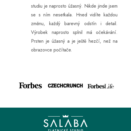
studiu je naprosto úžasný. Nikde jinde jsem
se s ním nesetkala. Hned vidíte každou
změnu, každý barevný odstín i detail.
Výrobek naprosto splnil má očekávání.
Prsten je úžasný a je ještě hezčí, než na
obrazovce počítače.
Z
á
p