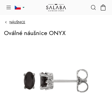
Přejít
NÁKU
na
KOŠÍK
obsah
NÁUŠNICE
Oválné náušnice ONYX