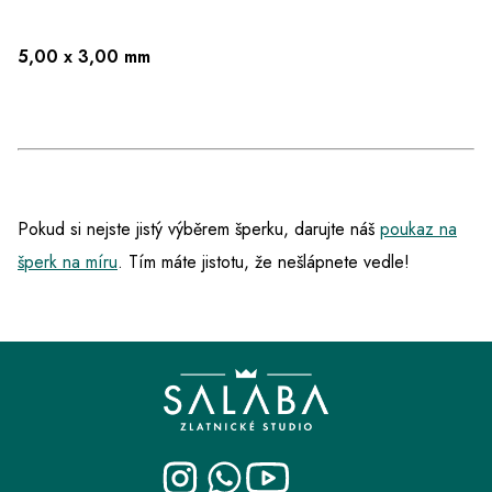
5,00 x 3,00 mm
Pokud si nejste jistý výběrem šperku, darujte náš
poukaz na
šperk na míru
. Tím máte jistotu, že nešlápnete vedle!
Z
á
p
a
t
í