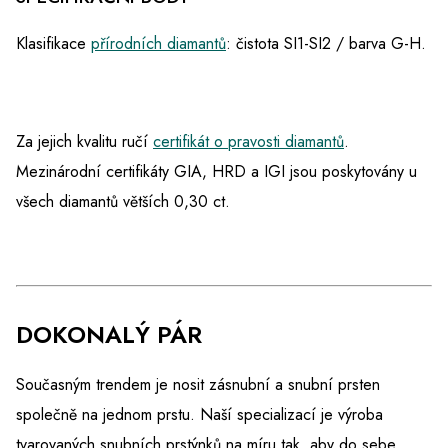
Klasifikace
přírodních diamantů
: čistota SI1-SI2 / barva G-H.
Za jejich kvalitu ručí
certifikát o pravosti diamantů
.
Mezinárodní certifikáty GIA, HRD a IGI jsou poskytovány u
všech diamantů větších 0,30 ct.
DOKONALÝ PÁR
Současným trendem je nosit zásnubní a snubní prsten
společně na jednom prstu. Naší specializací je výroba
tvarovaných snubních prstýnků na míru tak, aby do sebe