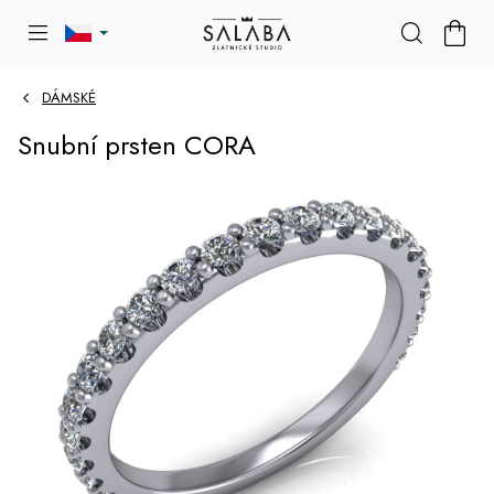
Přejít
NÁKU
na
KOŠÍK
obsah
DÁMSKÉ
Snubní prsten CORA