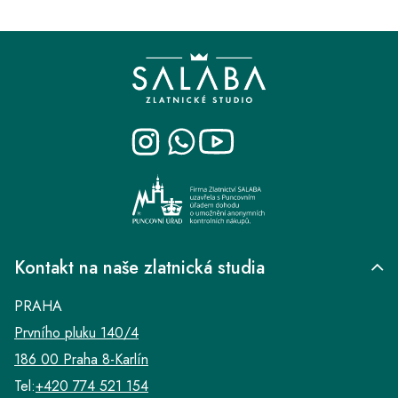
Z
á
p
a
t
í
Kontakt na naše zlatnická studia
PRAHA
Prvního pluku 140/4
186 00 Praha 8-Karlín
Tel:
+420 774 521 154