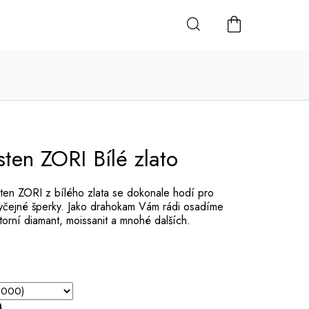
NÁKUPNÍ
KOŠÍK
ten ZORI Bílé zlato
ten ZORI z bílého zlata se dokonale hodí pro
byčejné šperky. Jako drahokam Vám rádi osadíme
torní diamant, moissanit a mnohé dalších.
M