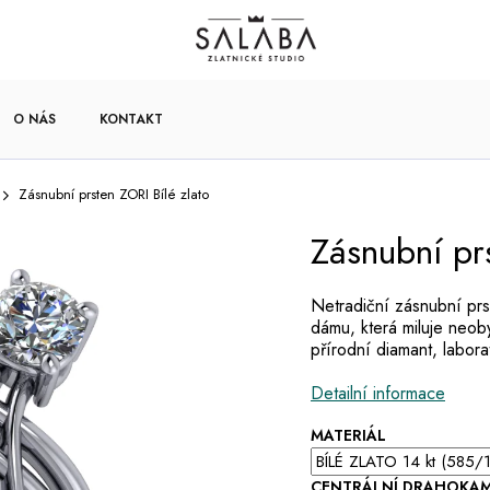
O NÁS
KONTAKT
Zásnubní prsten ZORI Bílé zlato
Zásnubní prs
Netradiční zásnubní prs
dámu, která miluje neo
přírodní diamant, labora
Detailní informace
MATERIÁL
CENTRÁLNÍ DRAHOKA