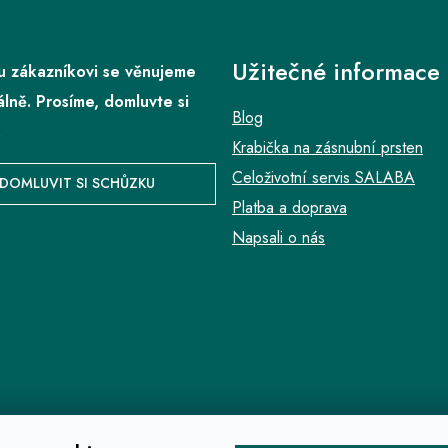
Užitečné informace
 zákazníkovi se věnujeme
álně. Prosíme, domluvte si
Blog
.
Krabička na zásnubní prsten
Celoživotní servis SALABA
DOMLUVIT SI SCHŮZKU
Platba a doprava
Napsali o nás