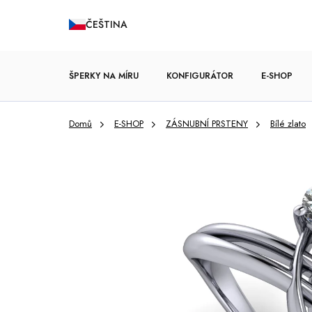
Přejít
ČEŠTINA
na
obsah
ŠPERKY NA MÍRU
KONFIGURÁTOR
E-SHOP
Domů
E-SHOP
ZÁSNUBNÍ PRSTENY
Bílé zlato
ZÁSNUBNÍ PRSTENY