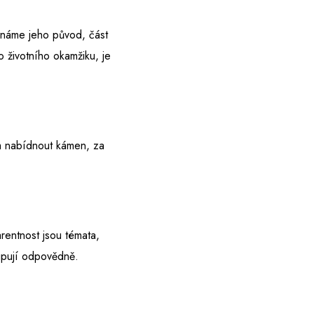
známe jeho původ, část
o životního okamžiku, je
m nabídnout kámen, za
rentnost jsou témata,
stupují odpovědně.