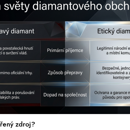
řený zdroj?