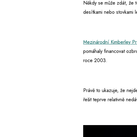
Někdy se může zdát, že té
desítkami nebo stovkami l
Mezinárodní Kimberley P
pomáhaly financovat ozbro
roce 2003.
Právě to ukazuje, že nejde
řešit teprve relativně ned