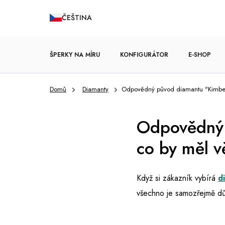
Přejít
ČEŠTINA
na
obsah
ŠPERKY NA MÍRU
KONFIGURÁTOR
E-SHOP
Domů
Diamanty
Odpovědný původ diamantu "Kimberl
ZÁSNUBNÍ PRSTENY
Odpovědný 
co by měl v
Když si zákazník vybírá
d
všechno je samozřejmě důl