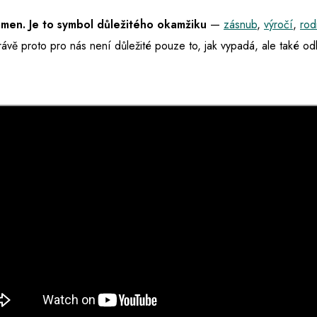
ámen. Je to symbol důležitého okamžiku
—
zásnub
,
výročí
,
rod
rávě proto pro nás není důležité pouze to, jak vypadá, ale také o