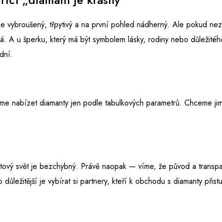
e vybroušený, třpytivý a na první pohled nádherný. Ale pokud ne
tá. A u šperku, který má být symbolem lásky, rodiny nebo důležitéh
dní.
e nabízet diamanty jen podle tabulkových parametrů. Chceme ji
tový svět je bezchybný. Právě naopak — víme, že původ a transpa
o důležitější je vybírat si partnery, kteří k obchodu s diamanty při