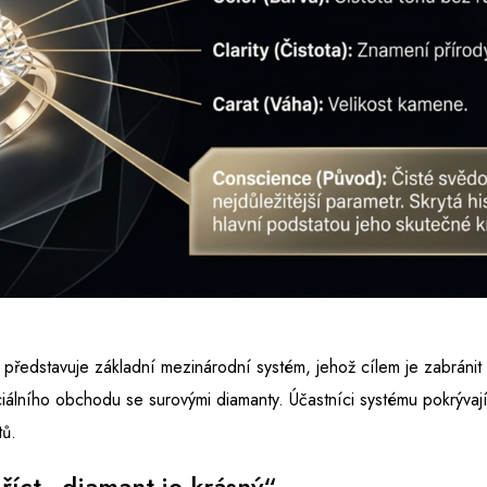
představuje základní mezinárodní systém, jehož cílem je zabránit 
ciálního obchodu se surovými diamanty. Účastníci systému pokrývaj
tů.
říct „diamant je krásný“