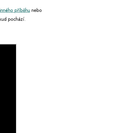
inného příběhu
nebo
dkud pochází.