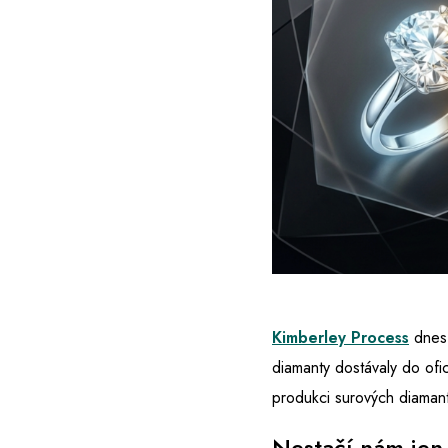
Kimberley Process
dnes 
diamanty dostávaly do ofi
produkci surových diaman
Nestačí nám jen 