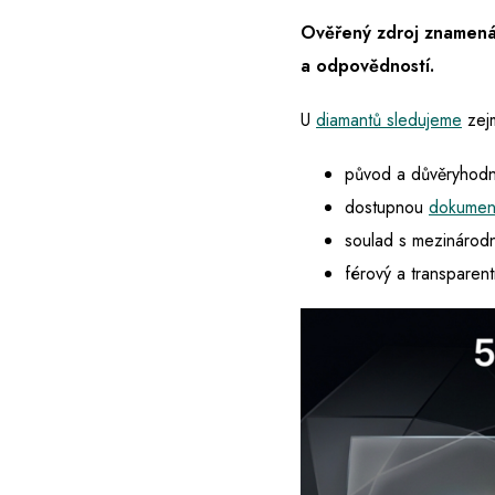
Ověřený zdroj znamená,
a odpovědností.
U
diamantů sledujeme
zej
původ a důvěryhodn
dostupnou
dokumen
soulad s mezinárodn
férový a transparent