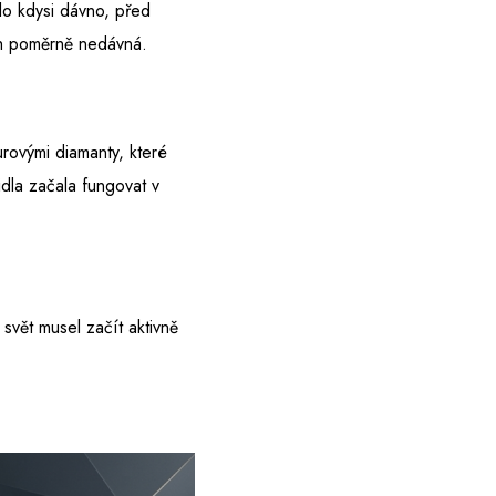
lo kdysi dávno, před
ech poměrně nedávná.
urovými diamanty, které
idla začala fungovat v
svět musel začít aktivně