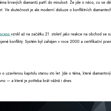
ma krvavých diamantů patří do minulosti. Že jde o něco, co se dě
et. Ve skutečnosti je ale moderní diskuze o konfliktních diamant
rocess
vznikl až na začátku 21. století jako reakce na obchod se s
jené konflikty. Systém byl zahájen v roce 2000 a certifikační prav
 o uzavřenou kapitolu starou sto let. Jde o téma, které diamantový 
ávno — a které je potřeba brát vážně i dnes.