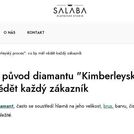
O NÁS
KONTAKT
eyský proces": co by měl vědět každý zákazník
původ diamantu "Kimberleysk
ědět každý zákazník
iamant
, často se soustředí hlavně na jeho velikost,
brus
, barvu, č
ežité.