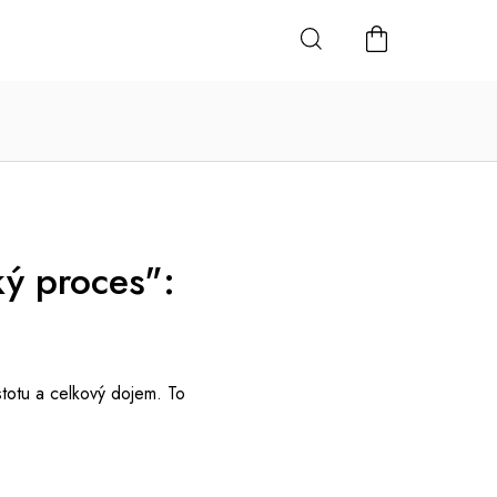
NÁKUPNÍ
KOŠÍK
ý proces":
istotu a celkový dojem. To