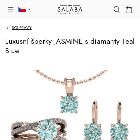
Přejít
NÁKU
na
KOŠÍK
obsah
SOUPRAVY
Luxusní šperky JASMINE s diamanty Teal
Blue