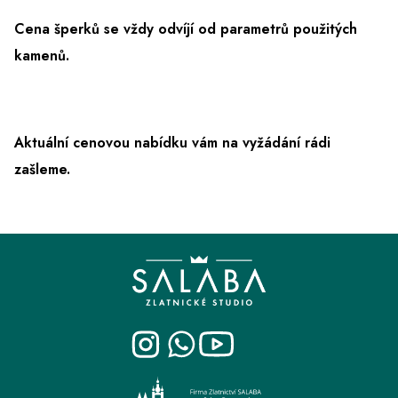
Cena šperků se vždy odvíjí od parametrů použitých
kamenů.
Aktuální cenovou nabídku vám na vyžádání rádi
zašleme.
Z
á
p
a
t
í