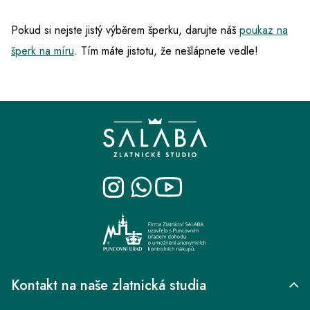
Pokud si nejste jistý výběrem šperku, darujte náš
poukaz na
šperk na míru
. Tím máte jistotu, že nešlápnete vedle!
Z
á
p
a
t
í
Kontakt na naše zlatnická studia