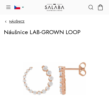
Přejít
NÁKU
na
KOŠÍK
obsah
NÁUŠNICE
Náušnice LAB-GROWN LOOP