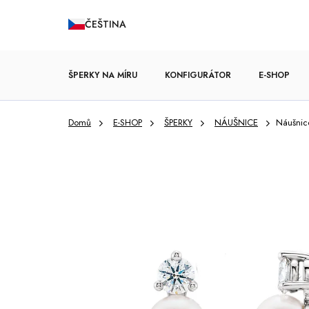
Přejít
ČEŠTINA
na
obsah
ŠPERKY NA MÍRU
KONFIGURÁTOR
E-SHOP
Domů
E-SHOP
ŠPERKY
NÁUŠNICE
Náušni
ZÁSNUBNÍ PRSTENY