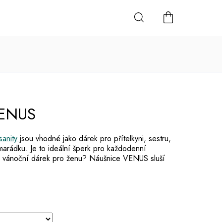
NÁKUPNÍ
KOŠÍK
VENUS
sanity
jsou vhodné jako dárek pro přítelkyni, sestru,
marádku. Je to ideální šperk pro každodenní
vý vánoční dárek pro ženu? Náušnice VENUS sluší