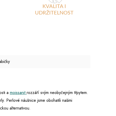
KVALITA I
UDRŽITELNOST
abičky
osti a
moissanit
rozzáří svým neobyčejným třpytem.
y. Perlové náušnice jsme obohatili našimi
ickou alternativou.