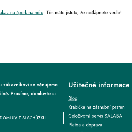
ukaz na šperk na míru
. Tím máte jistotu, že nešlápnete vedle!
Užitečné informace
 zákazníkovi se věnujeme
álně. Prosíme, domluvte si
Blog
.
Krabička na zásnubní prsten
Celoživotní servis SALABA
DOMLUVIT SI SCHŮZKU
Platba a doprava