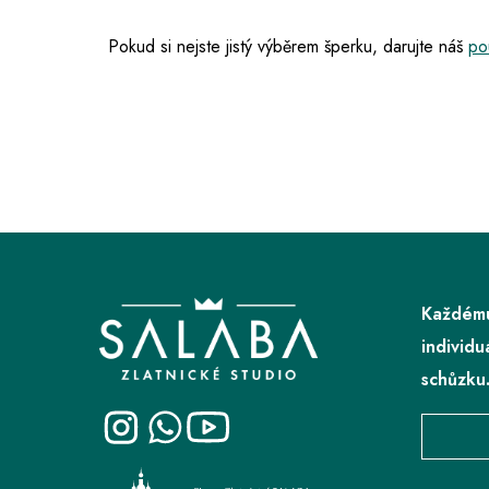
Pokud si nejste jistý výběrem šperku, darujte náš
po
Z
á
p
Každému
a
individu
t
schůzku
í