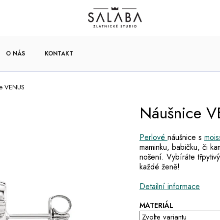
O NÁS
KONTAKT
ce VENUS
Náušnice 
Perlové
náušnice s
mois
maminku, babičku, či ka
nošení. Vybíráte třpyti
každé ženě!
Detailní informace
MATERIÁL