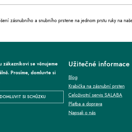
nošení zásnubního a snubního prstene na jednom
prstu ruky na naš
Užitečné informace
 zákazníkovi se věnujeme
álně. Prosíme, domluvte si
Blog
.
Krabička na zásnubní prsten
Celoživotní servis SALABA
DOMLUVIT SI SCHŮZKU
Platba a doprava
Napsali o nás