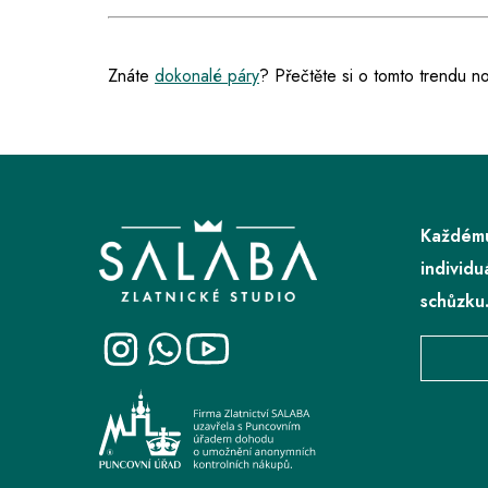
Znáte
dokonalé páry
? Přečtěte si o tomto trendu 
Z
á
p
Každému
a
individu
t
schůzku
í