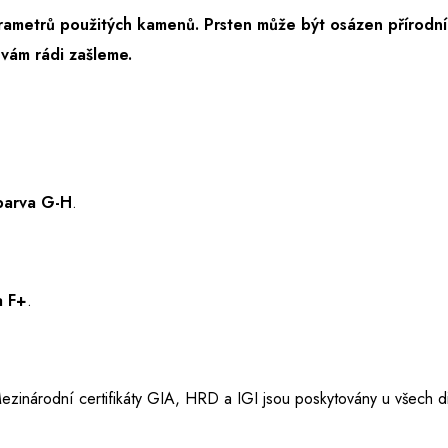
ametrů použitých kamenů. Prsten může být osázen přírodním
vám rádi zašleme.
 barva G-H
.
a F+
.
ezinárodní certifikáty GIA, HRD a IGI jsou poskytovány u všech d