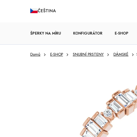
Přejít
ČEŠTINA
na
obsah
ŠPERKY NA MÍRU
KONFIGURÁTOR
E-SHOP
Domů
E-SHOP
SNUBNÍ PRSTENY
DÁMSKÉ
ZÁSNUBNÍ PRSTENY