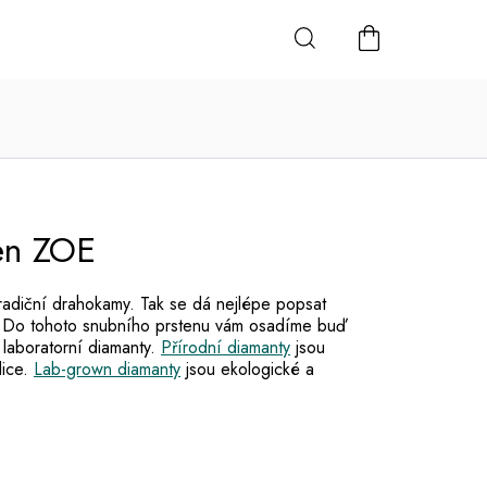
NÁKUPNÍ
KOŠÍK
en ZOE
radiční drahokamy. Tak se dá nejlépe popsat
 Do tohoto snubního prstenu vám osadíme buď
 laboratorní diamanty.
Přírodní diamanty
jsou
dice.
Lab-grown diamanty
jsou ekologické a