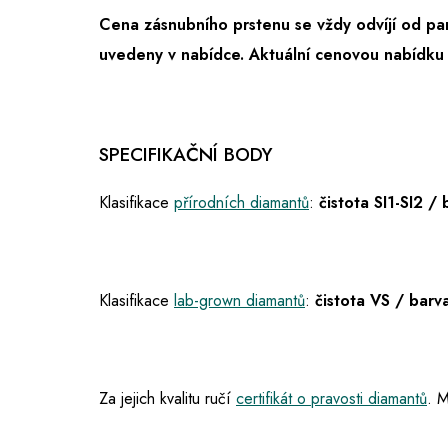
Cena zásnubního prstenu se vždy odvíjí od par
uvedeny v nabídce.
Aktuální cenovou nabídku 
SPECIFIKAČNÍ BODY
Klasifikace
přírodních diamantů
:
čistota SI1-SI2 /
Klasifikace
lab-grown diamantů
:
čistota VS / barv
Za jejich kvalitu ručí
certifikát o pravosti diamantů
. M