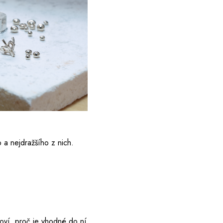
ho a nejdražšího z nich.
poví, proč je vhodné do ní