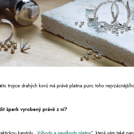
Z této trojice drahých kovů má právě platina punc toho nejvzácnější
ídit šperk vyrobený právě z ní?
aktickou kapitolu „
Výhody a nevýhody platiny
”, která vám také na