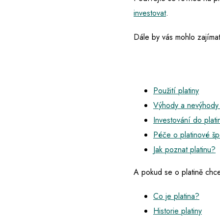
investovat
.
Dále by vás mohlo zajímat
Použití platiny
Výhody a nevýhody 
Investování do plati
Péče o platinové šp
Jak poznat platinu?
A pokud se o platině chce
Co je platina?
Historie platiny