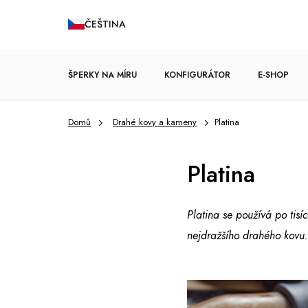
Přejít
ČEŠTINA
na
obsah
ŠPERKY NA MÍRU
KONFIGURÁTOR
E-SHOP
Domů
Drahé kovy a kameny
Platina
ZÁSNUBNÍ PRSTENY
Platina
Platina se používá po tisí
nejdražšího drahého kovu.