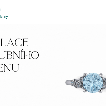
í
latiny