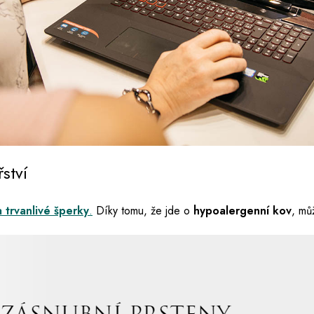
ství
 trvanlivé šperky
.
Díky tomu, že jde o
hypoalergenní kov
, mů