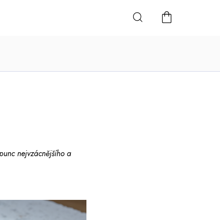
NÁKUPNÍ
KOŠÍK
á punc nejvzácnějšího a