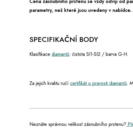
Cena zásnubního prstenu se vždy odvíjí od pa
parametry, než které jsou uvedeny v nabídce.
SPECIFIKAČNÍ BODY
Klasifikace
diamantů
: čistota SI1-SI2 / barva G-H.
Za jejich kvalitu ručí
certifikát o pravosti diamantů
. M
Neznáte správnou velikost zásnubního prstenu?
Pře