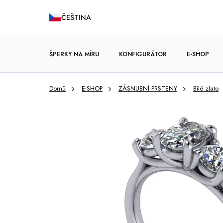
Přejít
ČEŠTINA
na
obsah
ŠPERKY NA MÍRU
KONFIGURÁTOR
E-SHOP
Domů
E-SHOP
ZÁSNUBNÍ PRSTENY
Bílé zlato
ZÁSNUBNÍ PRSTENY