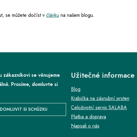
t, se můžete dočíst v
článku
na našem blogu.
Užitečné informace
 zákazníkovi se věnujeme
álně. Prosíme, domluvte si
Blog
.
Krabička na zásnubní prsten
Celoživotní servis SALABA
DOMLUVIT SI SCHŮZKU
Platba a doprava
Napsali o nás