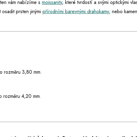
sten vám nabízíme s
moissanity
, které tvrdostí a svými optickými vla
osadit prsten jinými
přírodními barevnými drahokamy
, nebo kamen
y o rozměru 3,80 mm.
 o rozměru 4,20 mm.