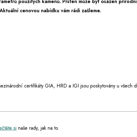
rametrů použitých kamenů. Prsten může být osázen přírodní
Aktuální cenovou nabídku vám rádi zašleme.
ezinárodní certifikáty GIA, HRD a IGI jsou poskytovány u všech d
čtěte si
naše rady, jak na to.