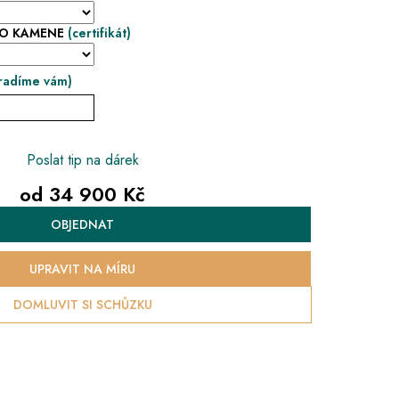
HO KAMENE
(certifikát)
radíme vám)
Poslat tip na dárek
od
34 900 Kč
Měrná
OBJEDNAT
cena:
UPRAVIT NA MÍRU
DOMLUVIT SI SCHŮZKU