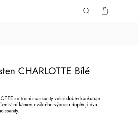
NÁKUPNÍ
KOŠÍK
rsten CHARLOTTE Bílé
TTE se třemi moissanity velmi dobře konkuruje
Centrální kámen oválného výbrusu doplňují dva
oissanity.