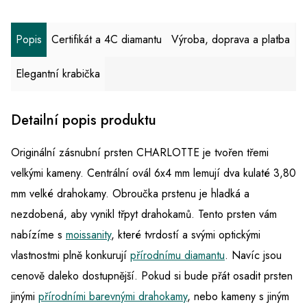
Popis
Certifikát a 4C diamantu
Výroba, doprava a platba
Elegantní krabička
Detailní popis produktu
Originální zásnubní prsten CHARLOTTE je tvořen třemi
velkými kameny. Centrální ovál 6x4 mm lemují dva kulaté 3,80
mm velké drahokamy. Obroučka prstenu je hladká a
nezdobená, aby vynikl třpyt drahokamů. Tento prsten vám
nabízíme s
moissanity
, které tvrdostí a svými optickými
vlastnostmi plně konkurují
přírodnímu diamantu
. Navíc jsou
cenově daleko dostupnější. Pokud si bude přát osadit prsten
jinými
přírodními barevnými drahokamy
, nebo kameny s jiným