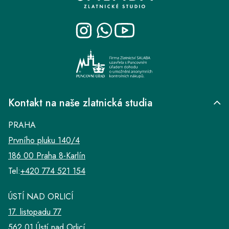
a
t
í
Kontakt na naše zlatnická studia
PRAHA
Prvního pluku 140/4
186 00 Praha 8-Karlín
Tel:
+420 774 521 154
ÚSTÍ NAD ORLICÍ
17. listopadu 77
562 01 Ústí nad Orlicí