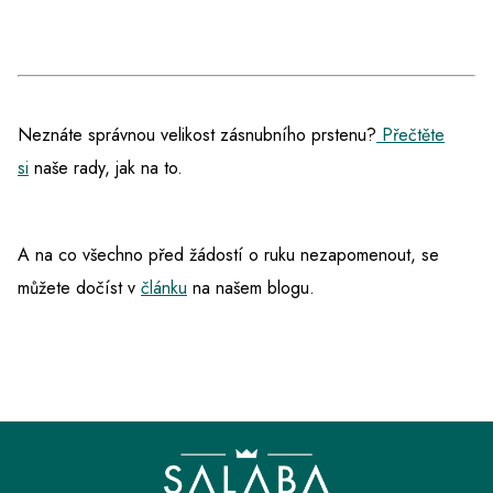
Neznáte správnou velikost zásnubního prstenu?
Přečtěte
si
naše rady, jak na to.
A na co všechno před žádostí o ruku nezapomenout, se
můžete dočíst v
článku
na našem blogu.
Z
á
p