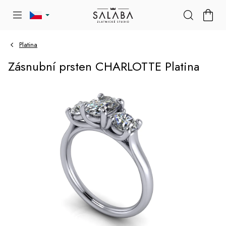
Přejít
NÁKU
na
KOŠÍK
obsah
Platina
Zásnubní prsten CHARLOTTE Platina