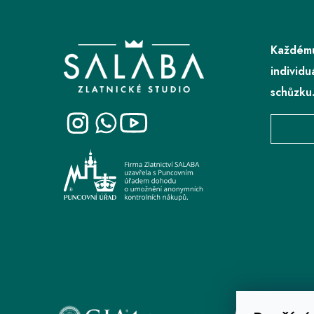
Z
á
p
Každému
a
individu
t
schůzku
í