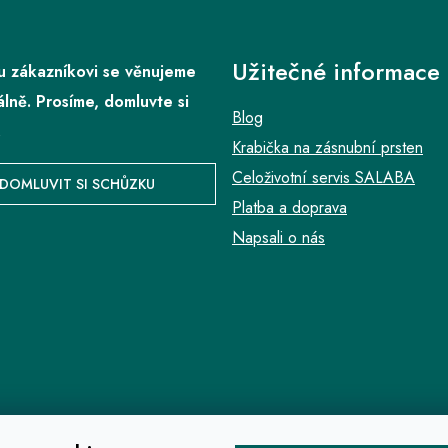
Užitečné informace
 zákazníkovi se věnujeme
álně. Prosíme, domluvte si
Blog
.
Krabička na zásnubní prsten
Celoživotní servis SALABA
DOMLUVIT SI SCHŮZKU
Platba a doprava
Napsali o nás