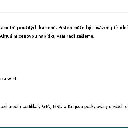
rametrů použitých kamenů. Prsten může být osázen přírodní
Aktuální cenovou nabídku vám rádi zašleme.
barva G-H.
ezinárodní certifikáty GIA, HRD a IGI jsou poskytovány u všech d