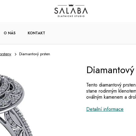
O NÁS
KONTAKT
prsteny
Diamantový prsten
Diamantový 
Tento diamantový prsten
stane rodinným klenote
oválným kamenem a drob
Detailní informace