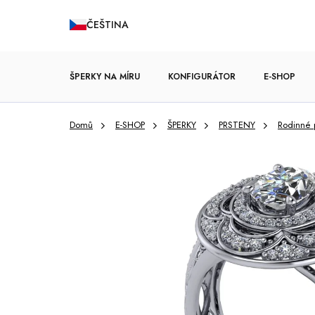
Přejít
ČEŠTINA
na
obsah
ŠPERKY NA MÍRU
KONFIGURÁTOR
E-SHOP
Domů
E-SHOP
ŠPERKY
PRSTENY
Rodinné 
ZÁSNUBNÍ PRSTENY