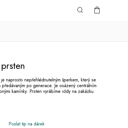
NÁKUPNÍ
KOŠÍK
prsten
 je naprosto nepřehlédnutelným šperkem, který se
m předávaným po generace. Je osázený centrálním
nými kamínky. Prsten vyrábíme vždy na zakázku.
Poslat tip na dárek