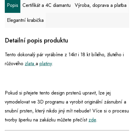
Popis
Certifikát a 4C diamantu
Výroba, doprava a platba
Elegantní krabička
Detailní popis produktu
Tento dokonalý pár vyrábíme z 14kt i 18 kt bílého, žlutého i
růžového
zlata
a
platiny
.
Pokud si přejete tento design prstenů upravit, lze jej
vymodelovat ve 3D programu a vyrobit originální zásnubní a
snubní prsten, který nikdo jiný mít nebude! Více si o procesu
tvorby šperku na zakázku můžete přečíst
zde
.