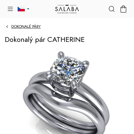
Přejít
NÁKU
na
KOŠÍK
obsah
DOKONALÉ PÁRY
Dokonalý pár CATHERINE