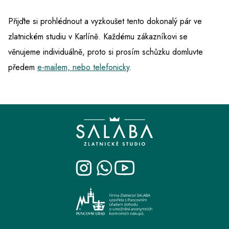
Přijďte si prohlédnout a vyzkoušet tento dokonalý pár ve
zlatnickém studiu v Karlíně. Každému zákazníkovi se
věnujeme individuálně, proto si prosím schůzku domluvte
předem
e-mailem, nebo telefonicky
.
Z
á
p
a
t
í