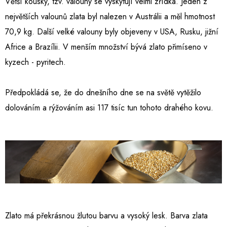
Větší kousky, tzv. valouny se vyskytují velmi zřídka. Jeden z
největších valounů zlata byl nalezen v Austrálii a měl hmotnost
70,9 kg. Další velké valouny byly objeveny v USA, Rusku, jižní
Africe a Brazílii. V menším množství bývá zlato přimíseno v
kyzech - pyritech.
Předpokládá se, že do dnešního dne se na světě vytěžilo
dolováním a rýžováním asi 117 tisíc tun tohoto drahého kovu.
Zlato má překrásnou žlutou barvu a vysoký lesk. Barva zlata