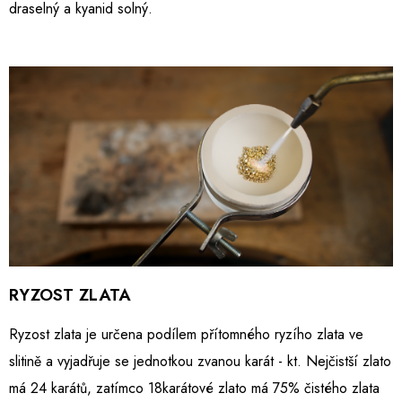
draselný a kyanid solný.
RYZOST ZLATA
Ryzost zlata je určena podílem přítomného ryzího zlata ve
slitině a vyjadřuje se jednotkou zvanou karát - kt. Nejčistší zlato
má 24 karátů, zatímco 18karátové zlato má 75% čistého zlata