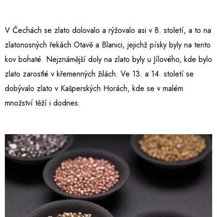
V Čechách se zlato dolovalo a rýžovalo asi v 8. století, a to na
zlatonosných řekách Otavě a Blanici, jejichž písky byly na tento
kov bohaté. Nejznámější doly na zlato byly u Jílového, kde bylo
zlato zarostlé v křemenných žilách. Ve 13. a 14. století se
dobývalo zlato v Kašperských Horách, kde se v malém
množství těží i dodnes.