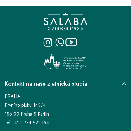
Z
á
p
a
t
í
Kontakt na naše zlatnická studia
PRAHA
Prvního pluku 140/4
186 00 Praha 8-Karlín
Tel:
+420 774 521 154