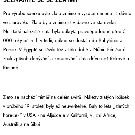
SEZNAMTE SE SE ZLATem
Pro výrobu šperků bylo zlato známo a vysoce ceněno již dávno
ve starověku. Zlato bylo známo již v dávno ve starověku.
Nejstarší naleziště zlata byla odkryta pravděpodobně před 5
000 roky př. n. l. v Indii, odkud se dostalo do Babylónie a
Persie. V Egyptě se těžilo též v této době v Núbii. Féničané
znali způsob dobývání a zpracování zlata dříve než Řekové a
Římané.
Zlato se nachází téměř na celém světě. Nálezy zlatých ložisek
v průběhu 19. století byly až neuvěřitelné. Baly to léta „zlatých
horeček“ v USA - na Aljašce a v Kalifornii, v jižní Africe,
Austrálii a na Sibiři.