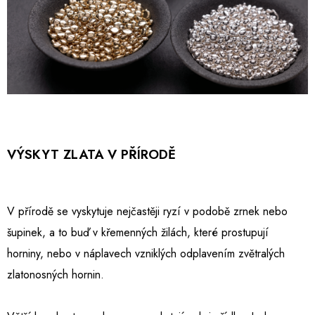
VÝSKYT ZLATA V PŘÍRODĚ
V přírodě se vyskytuje nejčastěji ryzí v podobě zrnek nebo
šupinek, a to buď v křemenných žilách, které prostupují
horniny, nebo v náplavech vzniklých odplavením zvětralých
zlatonosných hornin.