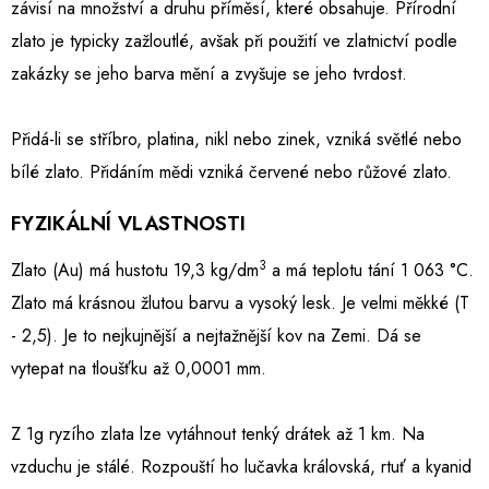
závisí na množství a druhu příměsí, které obsahuje. Přírodní
zlato je typicky zažloutlé, avšak při použití ve zlatnictví podle
zakázky se jeho barva mění a zvyšuje se jeho tvrdost.
Přidá-li se stříbro, platina, nikl nebo zinek, vzniká světlé nebo
bílé zlato. Přidáním mědi vzniká červené nebo růžové zlato.
FYZIKÁLNÍ VLASTNOSTI
3
Zlato (Au) má hustotu 19,3 kg/d
m
a má teplotu tání 1 063
°C.
Zlato má krásnou žlutou barvu a vysoký lesk. Je velmi měkké (T
- 2,5). Je to nejkujnější a nejtažnější kov na Zemi. Dá se
vytepat na tloušťku až 0,0001 mm.
Z 1g ryzího zlata lze vytáhnout tenký drátek až 1 km. Na
vzduchu je stálé. Rozpouští ho lučavka královská, rtuť a kyanid