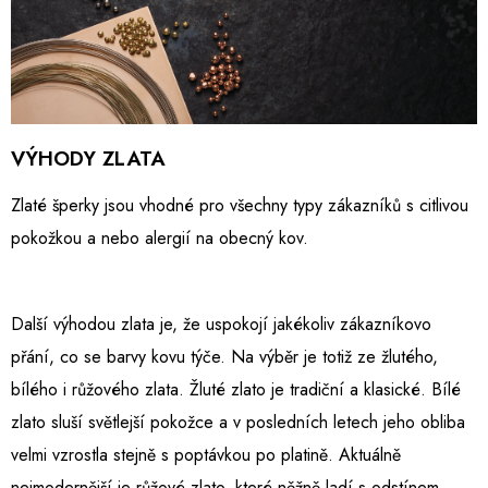
VÝHODY ZLATA
Zlaté šperky jsou vhodné pro všechny typy zákazníků s citlivou
pokožkou a nebo alergií na obecný kov.
Další výhodou zlata je, že uspokojí jakékoliv zákazníkovo
přání, co se barvy kovu týče. Na výběr je totiž ze žlutého,
bílého i růžového zlata. Žluté zlato je tradiční a klasické. Bílé
zlato sluší světlejší pokožce a v posledních letech jeho obliba
velmi vzrostla stejně s poptávkou po platině. Aktuálně
nejmodernější je růžové zlato, které něžně ladí s odstínem