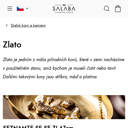
Přejít
NÁKU
na
KOŠÍK
obsah
Drahé kovy a kameny
Zlato
Zlato je jedním z mála přírodních kovů, které v zemi nacházíme
v použitelném stavu, aniž bychom je museli čistit nebo tavit.
Dalšími takovými kovy jsou stříbro, měď a platina.