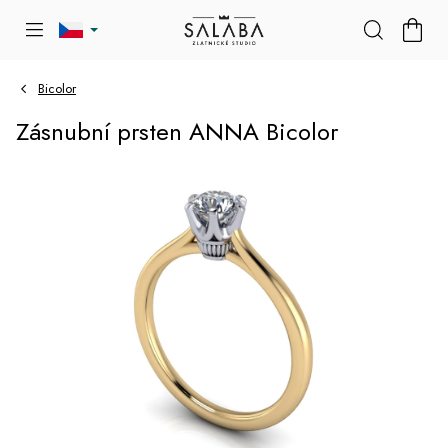
Přejít
NÁKU
na
KOŠÍK
obsah
Bicolor
Zásnubní prsten ANNA Bicolor