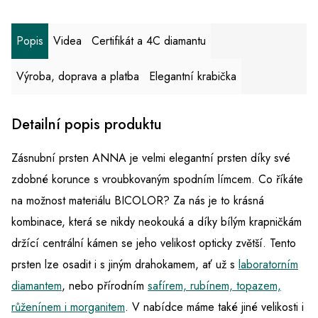
Popis
Videa
Certifikát a 4C diamantu
Výroba, doprava a platba
Elegantní krabička
Detailní popis produktu
Zásnubní prsten ANNA je velmi elegantní prsten díky své
zdobné korunce s vroubkovaným spodním límcem. Co říkáte
na možnost materiálu BICOLOR? Za nás je to krásná
kombinace, která se nikdy neokouká a díky bílým krapničkám
držící centrální kámen se jeho velikost opticky zvětší. Tento
prsten lze osadit i s jiným drahokamem, ať už s
laboratorním
diamantem
,
nebo přírodním
safírem, rubínem, topazem,
růženínem i morganitem
.
V nabídce máme také jiné velikosti i