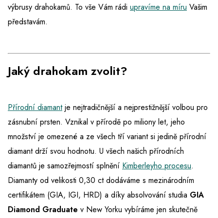
výbrusy drahokamů. To vše Vám rádi
upravíme na míru
Vašim
představám.
Jaký drahokam zvolit?
Přírodní diamant
je nejtradičnější a nejprestižnější volbou pro
zásnubní prsten. Vznikal v přírodě po miliony let, jeho
množství je omezené a ze všech tří variant si jedině přírodní
diamant drží svou hodnotu. U všech našich přírodních
diamantů je samozřejmostí splnění
Kimberleyho procesu
.
Diamanty od velikosti 0,30 ct dodáváme s mezinárodním
certifikátem (GIA, IGI, HRD) a díky absolvování studia
GIA
Diamond Graduate
v New Yorku vybíráme jen skutečně