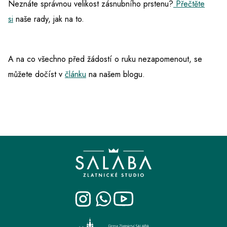
Neznáte správnou velikost zásnubního prstenu?
Přečtěte
si
naše rady, jak na to.
A na co všechno před žádostí o ruku nezapomenout, se
můžete dočíst v
článku
na našem blogu.
Z
á
p
a
t
í