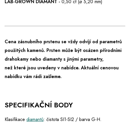
LAB-GROWN DIAMANT -
0,50 ct (⌀ 5,20 mm)
Cena zásnubního prstenu se vždy odvíjí od parametrů
použitých kamenů. Prsten může být osázen přírodními
drahokamy nebo diamanty s jinými parametry,
než které jsou uvedeny v nabídce.
Aktuální cenovou
nabídku vám rádi zašleme.
SPECIFIKAČNÍ BODY
Klasifikace
diamantů
: čistota SI1-SI2 / barva G-H.