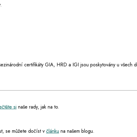
.
ezinárodní certifikáty GIA, HRD a IGI jsou poskytovány u všech d
čtěte si
naše rady, jak na to.
t, se můžete dočíst v
článku
na našem blogu.