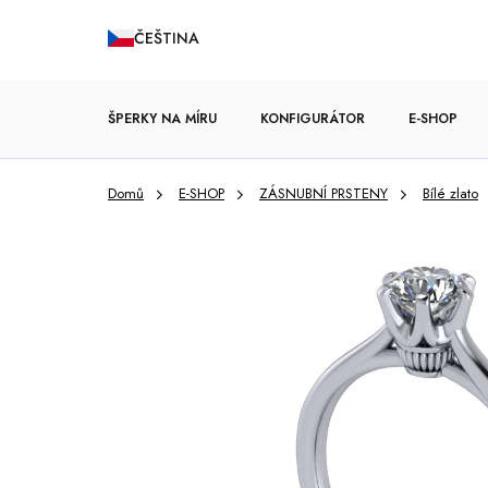
Přejít
ČEŠTINA
na
obsah
ŠPERKY NA MÍRU
KONFIGURÁTOR
E-SHOP
Domů
E-SHOP
ZÁSNUBNÍ PRSTENY
Bílé zlato
ZÁSNUBNÍ PRSTENY