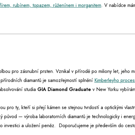
fírem, rubínem, topazem, růženínem i morganitem
.
V nabídce máme
 volbou pro zásnubní prsten. Vznikal v přírodě po miliony let, jeho 
 přírodních diamantů je samozřejmostí splnění
Kimberleyho proces
absolvování studia
GIA Diamond Graduate
v New Yorku vybíráme
ou pro ty, kteří si přejí kámen se stejnou tvrdostí a optickými vlast
ký původ — výroba laboratorních diamantů je technologicky i energ
e o investici a uložení peněz. Doporučujeme je především do ces