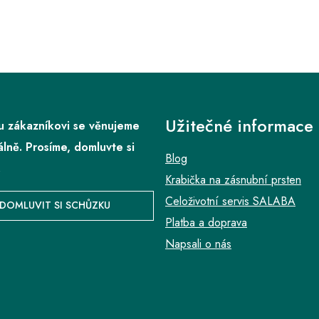
Užitečné informace
 zákazníkovi se věnujeme
álně. Prosíme, domluvte si
Blog
.
Krabička na zásnubní prsten
Celoživotní servis SALABA
DOMLUVIT SI SCHŮZKU
Platba a doprava
Napsali o nás