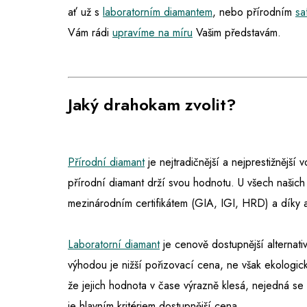
ať už s
laboratorním diamantem
,
nebo přírodním
sa
Vám rádi
upravíme na míru
Vašim představám.
Jaký drahokam zvolit?
Přírodní diamant
je nejtradičnější a nejprestižnější
přírodní diamant drží svou hodnotu. U všech našich
mezinárodním certifikátem (GIA, IGI, HRD) a díky 
Laboratorní diamant
je cenově dostupnější alternativ
výhodou je nižší pořizovací cena, ne však ekologic
že jejich hodnota v čase výrazně klesá, nejedná s
je hlavním kritériem dostupnější cena.