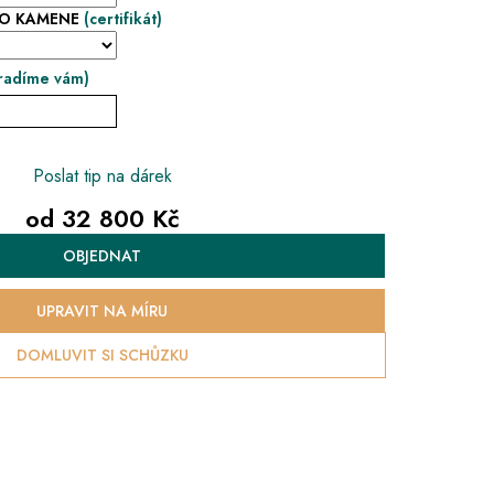
HO KAMENE
(certifikát)
radíme vám)
Poslat tip na dárek
od
32 800 Kč
Měrná
OBJEDNAT
cena:
UPRAVIT NA MÍRU
DOMLUVIT SI SCHŮZKU