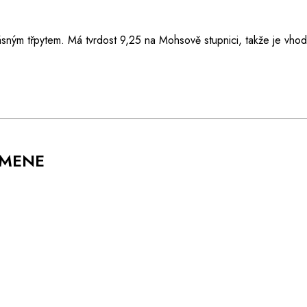
ásným třpytem. Má tvrdost 9,25 na Mohsově stupnici, takže je vho
AMENE