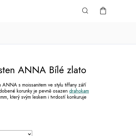
NÁKUPNÍ
KOŠÍK
sten ANNA Bílé zlato
n ANNA s moissanitem ve stylu tiffany září
zdobené korunky je pevně osazen
drahokam
mm, který svým leskem i tvrdostí konkuruje