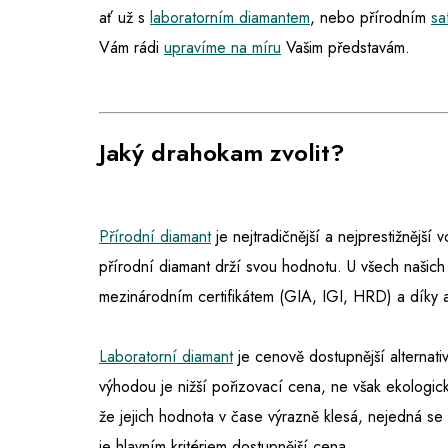
ať už s
laboratorním diamantem
,
nebo přírodním
sa
Vám rádi
upravíme na míru
Vašim představám.
Jaký drahokam zvolit?
Přírodní diamant
je nejtradičnější a nejprestižnější
přírodní diamant drží svou hodnotu. U všech našich
mezinárodním certifikátem (GIA, IGI, HRD) a díky 
Laboratorní diamant
je cenově dostupnější alternativ
výhodou je nižší pořizovací cena, ne však ekologic
že jejich hodnota v čase výrazně klesá, nejedná s
je hlavním kritériem dostupnější cena.