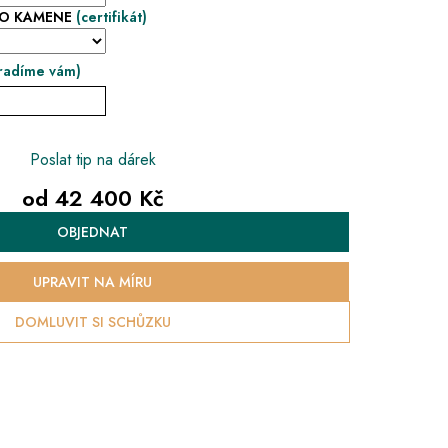
HO KAMENE
(certifikát)
radíme vám)
Poslat tip na dárek
od
42 400 Kč
Měrná
OBJEDNAT
cena:
UPRAVIT NA MÍRU
DOMLUVIT SI SCHŮZKU