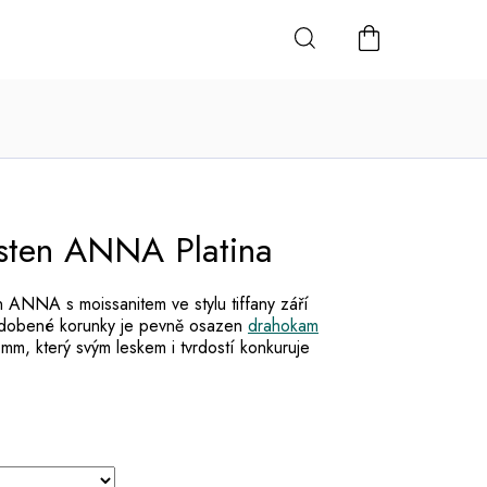
NÁKUPNÍ
KOŠÍK
sten ANNA Platina
n ANNA s moissanitem ve stylu tiffany září
zdobené korunky je pevně osazen
drahokam
mm, který svým leskem i tvrdostí konkuruje