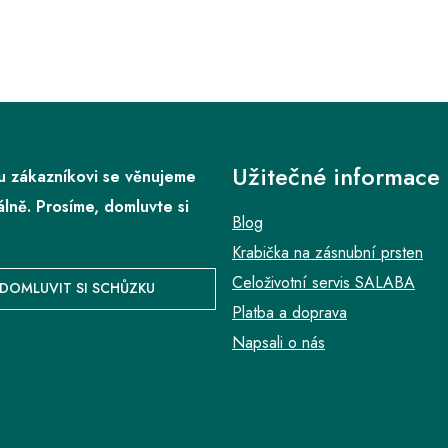
Užitečné informace
 zákazníkovi se věnujeme
álně. Prosíme, domluvte si
Blog
.
Krabička na zásnubní prsten
Celoživotní servis SALABA
DOMLUVIT SI SCHŮZKU
Platba a doprava
Napsali o nás