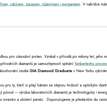
fírem, rubínem, topazem, růženínem i morganitem
.
V nabídce máme
 volbou pro zásnubní prsten. Vznikal v přírodě po miliony let, jeho 
 přírodních diamantů je samozřejmostí splnění
Kimberleyho proces
absolvování studia
GIA Diamond Graduate
v New Yorku vybíráme
ou pro ty, kteří si přejí kámen se stejnou tvrdostí a optickými vlast
ký původ — výroba laboratorních diamantů je technologicky i energ
e o investici a uložení peněz. Doporučujeme je především do ces