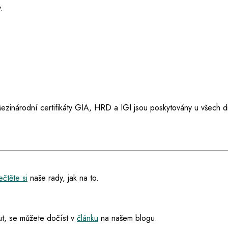
.
ezinárodní certifikáty GIA, HRD a IGI jsou poskytovány u všech d
čtěte si
naše rady, jak na to.
t, se můžete dočíst v
článku
na našem blogu.