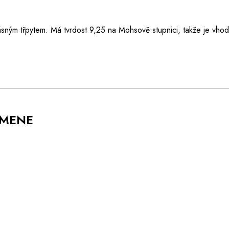
ásným třpytem. Má tvrdost 9,25 na Mohsově stupnici, takže je vho
AMENE