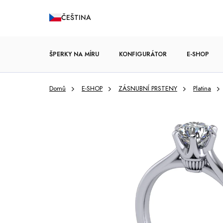
Přejít
ČEŠTINA
na
obsah
ŠPERKY NA MÍRU
KONFIGURÁTOR
E-SHOP
Domů
E-SHOP
ZÁSNUBNÍ PRSTENY
Platina
ZÁSNUBNÍ PRSTENY