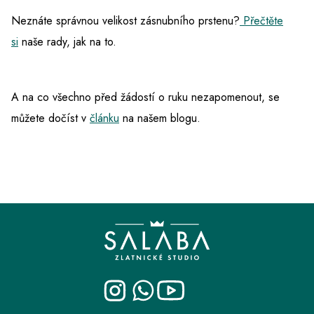
Neznáte správnou velikost zásnubního prstenu?
Přečtěte
si
naše rady, jak na to.
A na co všechno před žádostí o ruku nezapomenout, se
můžete dočíst v
článku
na našem blogu.
Z
á
p
a
t
í