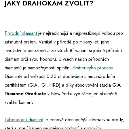
JAKÝ DRAHOKAM ZVOLIT?
Přírodní diamant
je nejtradičnější a nejprestižnější volbou pro
zásnubní prsten. Vznikal v přírodě po miliony let, jeho
množství je omezené a ze všech tří variant si jedině přírodní
diamant drží svou hodnotu. U všech našich přírodních
diamantů je samozřejmostí splnění
Kimberleyho procesu
.
Diamanty od velikosti 0,30 ct dodáváme s mezinárodním
certifikátem (GIA, IGI, HRD) a díky absolvování studia
GIA
Diamond Graduate
v New Yorku vybíráme jen skutečně
kvalitní kameny.
Laboratorní diamant
je cenově dostupnější alternativou pro ty,
kteří si přejí kámen se stejnou tvrdostí a optickými