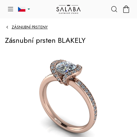
Přejít
NÁKU
na
KOŠÍK
obsah
ZÁSNUBNÍ PRSTENY
Zásnubní prsten BLAKELY