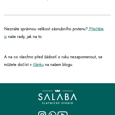
Neznáte správnou velikost zásnubního prstenu?
Přečtěte
si
naše rady, jak na to.
A na co všechno před žádostí o ruku nezapomenout, se
můžete dočíst v
článku
na našem blogu.
Z
á
p
a
t