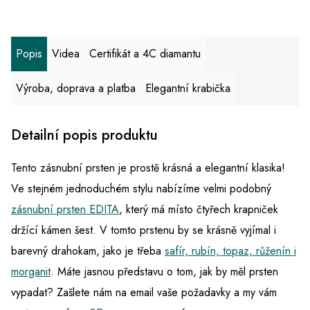
Popis
Videa
Certifikát a 4C diamantu
Výroba, doprava a platba
Elegantní krabička
Detailní popis produktu
Tento zásnubní prsten je prostě krásná a elegantní klasika!
Ve stejném jednoduchém stylu nabízíme velmi podobný
zásnubní prsten EDITA
, který má místo čtyřech krapniček
držící kámen šest. V tomto prstenu by se krásně vyjímal i
barevný drahokam, jako je třeba
safír, rubín, topaz, růženín i
morganit
. Máte jasnou představu o tom, jak by měl prsten
vypadat? Zašlete nám na email vaše požadavky a my vám