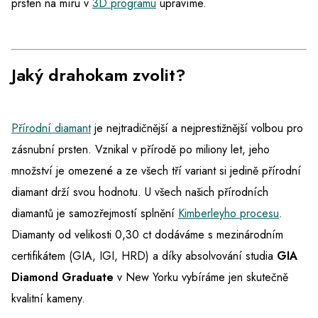
prsten na míru v
3D programu
upravíme.
Jaký drahokam zvolit?
Přírodní diamant
je nejtradičnější a nejprestižnější volbou pro
zásnubní prsten. Vznikal v přírodě po miliony let, jeho
množství je omezené a ze všech tří variant si jedině přírodní
diamant drží svou hodnotu. U všech našich přírodních
diamantů je samozřejmostí splnění
Kimberleyho procesu
.
Diamanty od velikosti 0,30 ct dodáváme s mezinárodním
certifikátem (GIA, IGI, HRD) a díky absolvování studia
GIA
Diamond Graduate
v New Yorku vybíráme jen skutečně
kvalitní kameny.