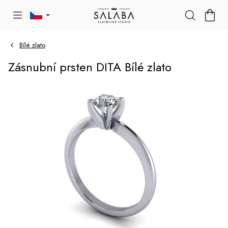
Přejít
NÁKU
na
KOŠÍK
obsah
Bílé zlato
Zásnubní prsten DITA Bílé zlato