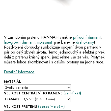
V zásnubním prstenu HANNAH vynikne
přírodní diamant
,
lab-grown diamant
,
moissanit
jiné barevné
drahokamy
!
Rozdvojení obroučky symbolizuje spojení dvou partnerů v
pár po celý zbytek života.
Tento jednoduchý a efektní prvek
dělá z
prstenu krásný šperk
, jenž řekne vše za vás.
Prstýnek
můžete lehce zkombinovat i s dalšími
prsteny na jedné ruce
.
Detailní informace
MATERIÁL
VELIKOST CENTRÁLNÍHO KAMENE
(certifikát)
VELIKOST PRSTENU
(poradíme vám)