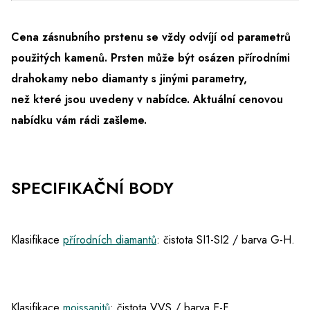
Cena zásnubního prstenu se vždy odvíjí od parametrů
použitých kamenů. Prsten může být osázen přírodními
drahokamy nebo diamanty s jinými parametry,
než které jsou uvedeny v nabídce.
Aktuální cenovou
nabídku vám rádi zašleme.
SPECIFIKAČNÍ BODY
Klasifikace
přírodních diamantů
: čistota SI1-SI2 / barva G-H.
Klasifikace
moissanitů
: čistota VVS / barva E-F.