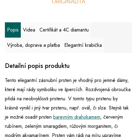
ORIGINALITA
Popis
Videa
Certifikát a 4C diamantu
Výroba, doprava a platba
Elegantní krabička
Detailní popis produktu
Tento elegantní zásnubní prsten je vhodný pro jemné dámy,
které mají rády symboliku ve špercích. Rozdvojená obroučka
přidá na neobvyklosti prstenu. V tomto typu prstenu by
krásně vynikl i jiný tvar prstenu, např. ovál, či slza. Stejně tak
je možné osadit prsten
barevným drahokamem
, červeným
rubínem, zeleným smaragdem, růžovým morganitem, či
modrým akvamarínem. Prsten vám rádi na míru upravíme