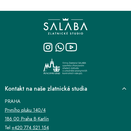
Z
á
p
a
t
í
Kontakt na naše zlatnická studia
PRAHA
Prvního pluku 140/4
186 00 Praha 8-Karlín
Tel:
+420 774 521 154