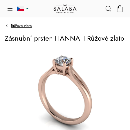
Přejít
NÁKU
na
KOŠÍK
obsah
Růžové zlato
Zásnubní prsten HANNAH Růžové zlato