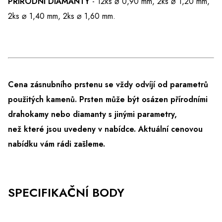
PŘÍRODNÍ DIAMANTY
- 12ks ⌀ 0,90 mm, 2ks ⌀ 1,20 mm,
2ks ⌀ 1,40 mm, 2ks ⌀ 1,60 mm.
Cena zásnubního prstenu se vždy odvíjí od parametrů
použitých kamenů. Prsten může být osázen přírodními
drahokamy nebo diamanty s jinými parametry,
než které jsou uvedeny v nabídce.
Aktuální cenovou
nabídku vám rádi zašleme.
SPECIFIKAČNÍ BODY