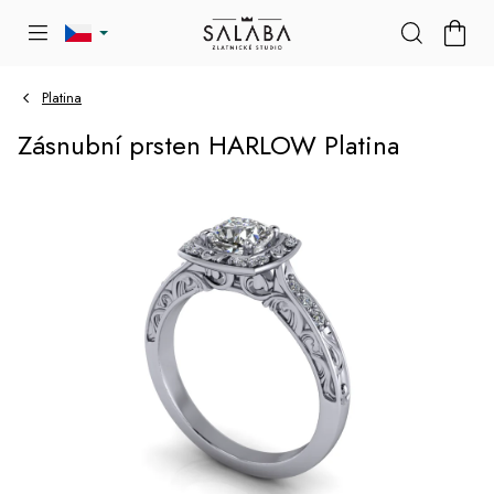
Přejít
NÁKU
na
KOŠÍK
obsah
Platina
Zásnubní prsten HARLOW Platina