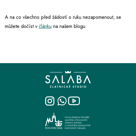
A na co všechno před žádostí o ruku nezapomenout, se
můžete dočíst v
článku
na našem blogu.
Z
á
p
a
t
í