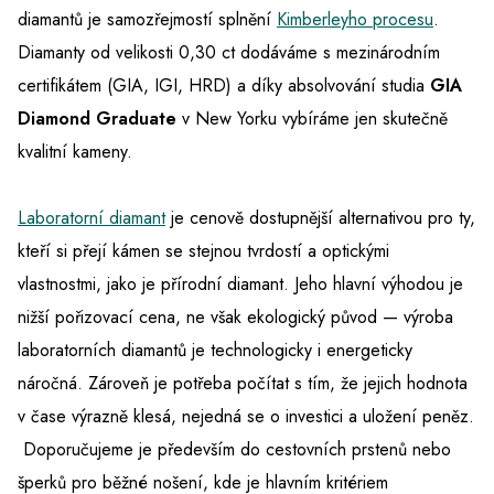
diamantů je samozřejmostí splnění
Kimberleyho procesu
.
Diamanty od velikosti 0,30 ct dodáváme s mezinárodním
certifikátem (GIA, IGI, HRD) a díky absolvování studia
GIA
Diamond Graduate
v New Yorku vybíráme jen skutečně
kvalitní kameny.
Laboratorní diamant
je cenově dostupnější alternativou pro ty,
kteří si přejí kámen se stejnou tvrdostí a optickými
vlastnostmi, jako je přírodní diamant. Jeho hlavní výhodou je
nižší pořizovací cena, ne však ekologický původ — výroba
laboratorních diamantů je technologicky i energeticky
náročná. Zároveň je potřeba počítat s tím, že jejich hodnota
v čase výrazně klesá, nejedná se o investici a uložení peněz.
Doporučujeme je především do cestovních prstenů nebo
šperků pro běžné nošení, kde je hlavním kritériem