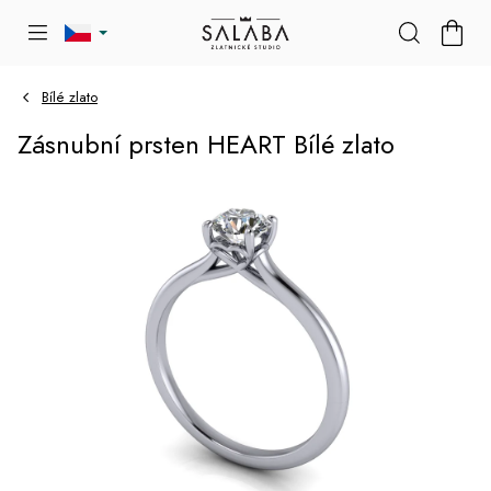
Přejít
NÁKU
na
KOŠÍK
obsah
Bílé zlato
Zásnubní prsten HEART Bílé zlato