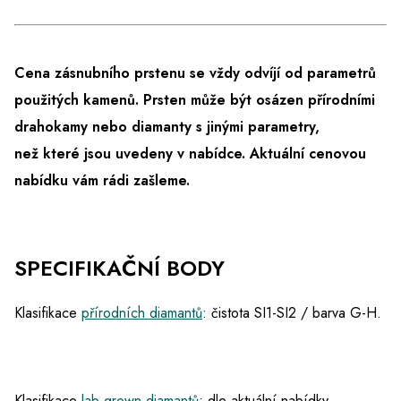
Cena zásnubního prstenu se vždy odvíjí od parametrů
použitých kamenů. Prsten může být osázen přírodními
drahokamy nebo diamanty s jinými parametry,
než které jsou uvedeny v nabídce.
Aktuální cenovou
nabídku vám rádi zašleme.
SPECIFIKAČNÍ BODY
Klasifikace
přírodních diamantů
: čistota SI1-SI2 / barva G-H.
Klasifikace
lab-grown diamantů
: dle aktuální nabídky.