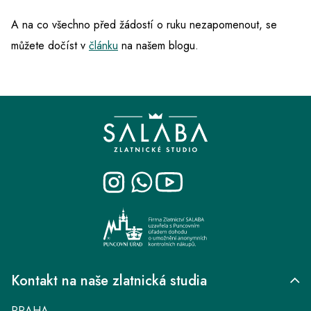
A na co všechno před žádostí o ruku nezapomenout, se
můžete dočíst v
článku
na našem blogu.
Z
á
p
a
t
í
Kontakt na naše zlatnická studia
PRAHA