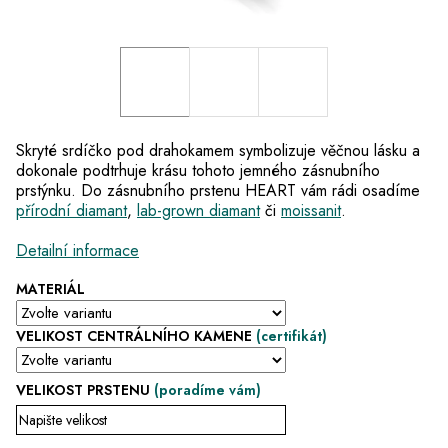
Skryté srdíčko pod drahokamem symbolizuje věčnou lásku a
dokonale podtrhuje krásu tohoto jemného zásnubního
prstýnku. Do zásnubního prstenu HEART vám rádi osadíme
přírodní diamant
,
lab-grown diamant
či
moissanit
.
Detailní informace
MATERIÁL
VELIKOST CENTRÁLNÍHO KAMENE
(certifikát)
VELIKOST PRSTENU
(poradíme vám)