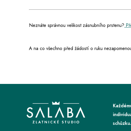
Neznáte správnou velikost zásnubního prstenu?
Pře
A na co všechno před žádostí o ruku nezapomenou
Z
á
p
Každému
a
individu
t
schůzku