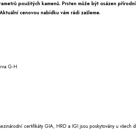
rametrů použitých kamenů. Prsten může být osázen přírodní
Aktuální cenovou nabídku vám rádi zašleme.
barva G-H.
ezinárodní certifikáty GIA, HRD a IGI jsou poskytovány u všech d