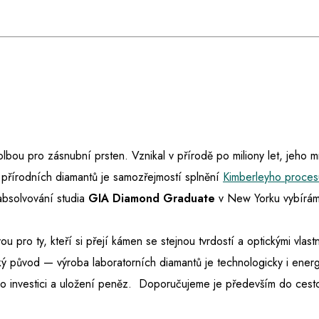
 volbou pro zásnubní prsten. Vznikal v přírodě po miliony let, jeho 
 přírodních diamantů je samozřejmostí splnění
Kimberleyho proces
absolvování studia
GIA Diamond Graduate
v New Yorku vybíráme
ou pro ty, kteří si přejí kámen se stejnou tvrdostí a optickými vlast
ký původ — výroba laboratorních diamantů je technologicky i energ
e o investici a uložení peněz. Doporučujeme je především do ces