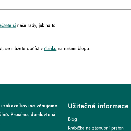
čtěte si
naše rady, jak na to.
t, se můžete dočíst v
článku
na našem blogu.
Užitečné informace
 zákazníkovi se věnujeme
álně. Prosíme, domluvte si
Blog
.
Krabička na zásnubní prsten