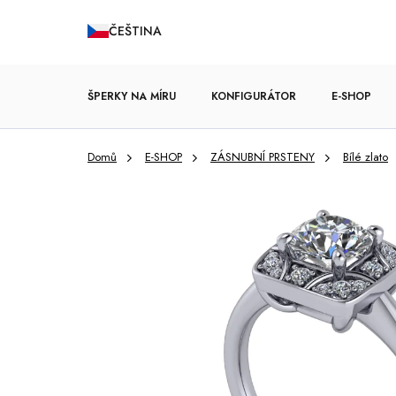
Přejít
ČEŠTINA
na
obsah
ŠPERKY NA MÍRU
KONFIGURÁTOR
E-SHOP
Domů
E-SHOP
ZÁSNUBNÍ PRSTENY
Bílé zlato
ZÁSNUBNÍ PRSTENY