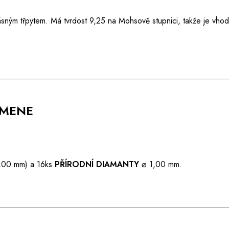
ásným třpytem. Má tvrdost 9,25 na Mohsově stupnici, takže je vho
AMENE
4,00 mm) a 16ks
PŘÍRODNÍ DIAMANTY
⌀ 1,00 mm.