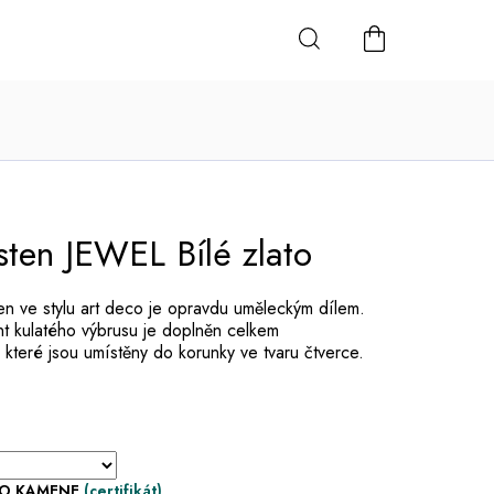
NÁKUPNÍ
KOŠÍK
sten JEWEL Bílé zlato
en ve stylu art deco je opravdu uměleckým dílem.
t kulatého výbrusu je doplněn celkem
 které jsou umístěny do korunky ve tvaru čtverce.
HO KAMENE
(certifikát)