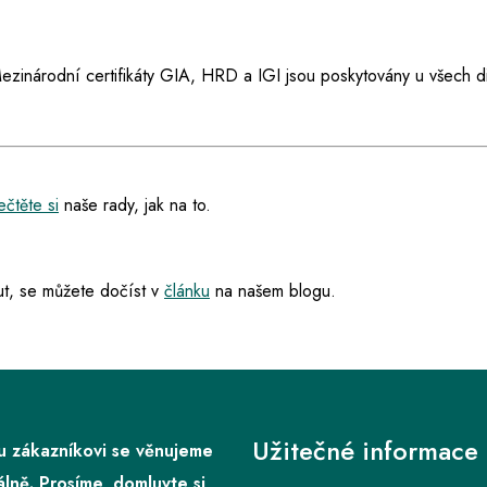
ezinárodní certifikáty GIA, HRD a IGI jsou poskytovány u všech d
ečtěte si
naše rady, jak na to.
t, se můžete dočíst v
článku
na našem blogu.
Užitečné informace
 zákazníkovi se věnujeme
álně. Prosíme, domluvte si