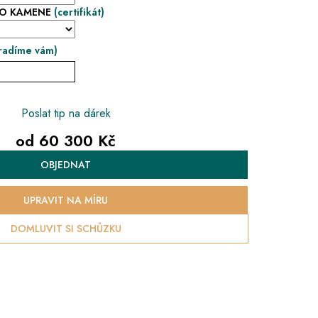
HO KAMENE
(certifikát)
radíme vám)
Poslat tip na dárek
od
60 300 Kč
Měrná
OBJEDNAT
cena:
UPRAVIT NA MÍRU
DOMLUVIT SI SCHŮZKU