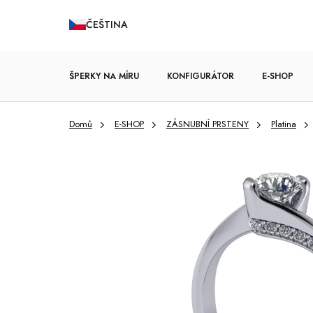
Přejít
ČEŠTINA
na
obsah
ŠPERKY NA MÍRU
KONFIGURÁTOR
E-SHOP
Domů
E-SHOP
ZÁSNUBNÍ PRSTENY
Platina
ZÁSNUBNÍ PRSTENY