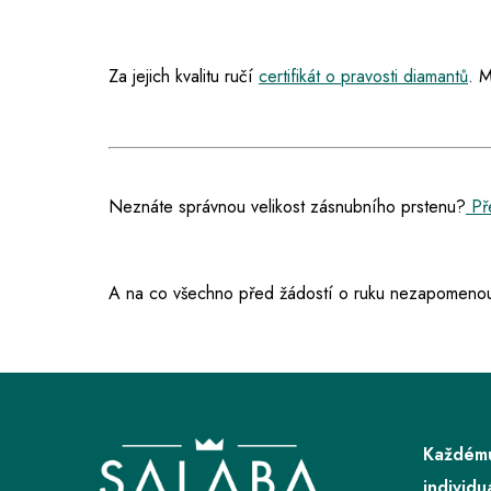
Za jejich kvalitu ručí
certifikát o pravosti diamantů
. M
Neznáte správnou velikost zásnubního prstenu?
Př
A na co všechno před žádostí o ruku nezapomenou
Z
á
p
Každému
a
individu