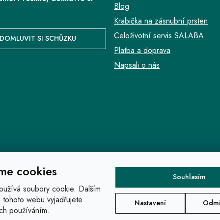
Blog
.
Krabička na zásnubní prsten
Celoživotní servis SALABA
DOMLUVIT SI SCHŮZKU
Platba a doprava
Napsali o nás
me cookies
Souhlasím
oužívá soubory cookie. Dalším
 tohoto webu vyjadřujete
Nastavení
Odmí
jich používáním.
na práva vyhrazena.