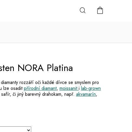
NÁKUPNÍ
KOŠÍK
sten NORA Platina
 diamanty rozzáří oči každé dívce se smyslem pro
u lze osadit
přírodní diamant
,
moissanit
i
lab-grown
lý safír, či jiný barevný drahokam, např.
akvamarín
,