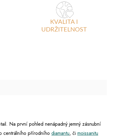
KVALITA I
UDRŽITELNOST
detail. Na první pohled nenápadný jemný zásnubní
o centrálního přírodního
diamantu
, či
moissanitu