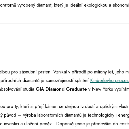
boratorně vyrobený diamant, který je ideální ekologickou a ekonomi
 volbou pro zásnubní prsten. Vznikal v přírodě po miliony let, jeho 
 přírodních diamantů je samozřejmostí splnění
Kimberleyho proces
absolvování studia
GIA Diamond Graduate
v New Yorku vybíráme
ou pro ty, kteří si přejí kámen se stejnou tvrdostí a optickými vlast
ký původ — výroba laboratorních diamantů je technologicky i energ
e o investici a uložení peněz. Doporučujeme je především do ces