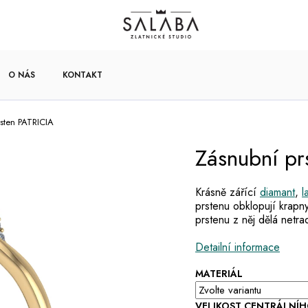
O NÁS
KONTAKT
sten PATRICIA
Zásnubní pr
Krásně zářící
diamant
,
l
prstenu
obklopují krap
prstenu
z něj dělá
netra
Detailní informace
MATERIÁL
VELIKOST CENTRÁLNÍ