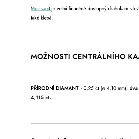
Moissanit
je velmi finančně dostupný drahokam s kr
také klesá.
MOŽNOSTI CENTRÁLNÍHO K
PŘÍRODNÍ DIAMANT
- 0,25 ct (⌀ 4,10 mm),
dva
4,115 ct.