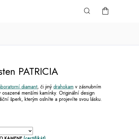
NÁKUPNÍ
KOŠÍK
sten PATRICIA
aboratorní diamant
, či
jiný
drahokam
v zásnubním
ny osazené menšími kamínky.
Originální design
diční šperk
, kterým oslníte a projevíte svou lásku.
HO KAMENE
(certifikát)