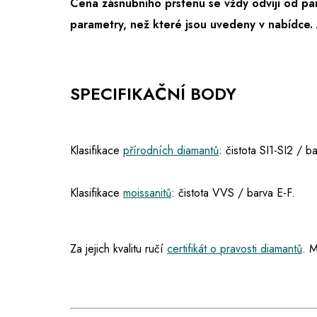
Cena zásnubního prstenu se vždy odvíjí od pa
parametry, než které jsou uvedeny v nabídce.
SPECIFIKAČNÍ BODY
Klasifikace
přírodních diamantů
: čistota SI1-SI2 / 
Klasifikace
moissanitů
: čistota VVS / barva E-F.
Za jejich kvalitu ručí
certifikát o pravosti diamantů
. M