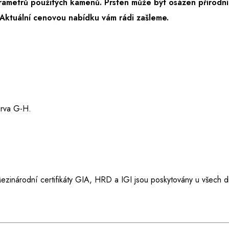
rametrů použitých kamenů. Prsten může být osázen přírodní
Aktuální cenovou nabídku vám rádi zašleme.
barva G-H.
ezinárodní certifikáty GIA, HRD a IGI jsou poskytovány u všech d