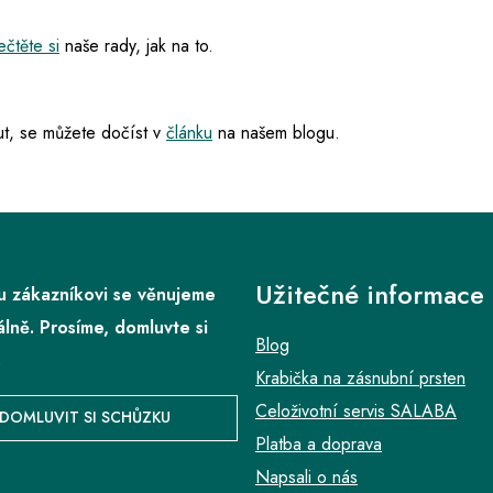
čtěte si
naše rady, jak na to.
t, se můžete dočíst v
článku
na našem blogu.
Užitečné informace
 zákazníkovi se věnujeme
álně. Prosíme, domluvte si
Blog
.
Krabička na zásnubní prsten
Celoživotní servis SALABA
DOMLUVIT SI SCHŮZKU
Platba a doprava
Napsali o nás