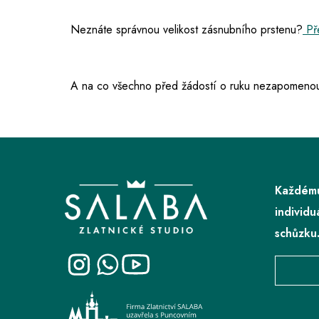
Neznáte správnou velikost zásnubního prstenu?
Pře
A na co všechno před žádostí o ruku nezapomenou
Z
á
p
Každému
a
individu
t
schůzku
í