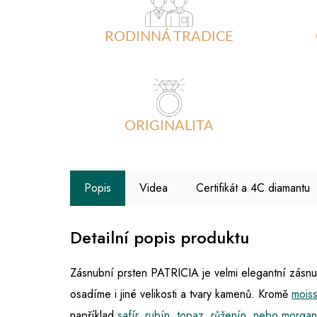
RODINNÁ TRADICE
ORIGINALITA
Popis
Videa
Certifikát a 4C diamantu
Detailní popis produktu
Zásnubní prsten PATRICIA je velmi elegantní zásnub
osadíme i jiné velikosti a tvary kamenů. Kromě
mois
například
safír, rubín, topaz, růženín, nebo morgan