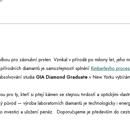
 volbou pro zásnubní prsten. Vznikal v přírodě po miliony let, jeho 
 přírodních diamantů je samozřejmostí splnění
Kimberleyho proces
absolvování studia
GIA Diamond Graduate
v New Yorku vybíráme
ou pro ty, kteří si přejí kámen se stejnou tvrdostí a optickými vlast
ký původ — výroba laboratorních diamantů je technologicky i energ
e o investici a uložení peněz. Doporučujeme je především do ces