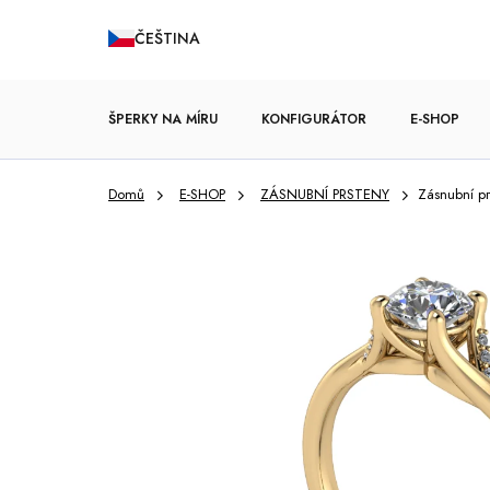
Přejít
ČEŠTINA
na
obsah
ŠPERKY NA MÍRU
KONFIGURÁTOR
E-SHOP
Domů
E-SHOP
ZÁSNUBNÍ PRSTENY
Zásnubní pr
ZÁSNUBNÍ PRSTENY