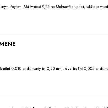
ásným třpytem. Má tvrdost 9,25 na Mohsově stupnici, takže je vho
AMENE
 boční
0,010 ct diamanty (⌀ 0,90 mm),
dva boční
0,005 ct diam