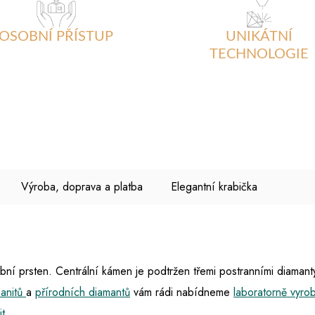
OSOBNÍ PŘÍSTUP
UNIKÁTNÍ
TECHNOLOGIE
Výroba, doprava a platba
Elegantní krabička
ní prsten. Centrální kámen je podtržen třemi postranními diamanty
sanitů
a
přírodních diamantů
vám rádi nabídneme
laboratorně vyro
it
.