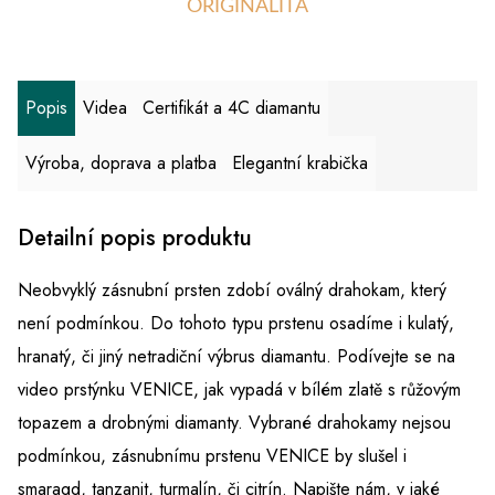
ORIGINALITA
Popis
Videa
Certifikát a 4C diamantu
Výroba, doprava a platba
Elegantní krabička
Detailní popis produktu
Neobvyklý zásnubní prsten zdobí oválný drahokam, který
není podmínkou. Do tohoto typu prstenu osadíme i kulatý,
hranatý, či jiný netradiční výbrus diamantu. Podívejte se na
video prstýnku VENICE, jak vypadá v bílém zlatě s růžovým
topazem a drobnými diamanty. Vybrané drahokamy nejsou
podmínkou, zásnubnímu prstenu VENICE by slušel i
smaragd, tanzanit, turmalín, či citrín. Napište nám, v jaké