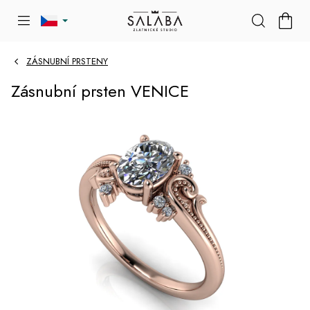
Přejít
NÁKU
na
KOŠÍK
obsah
ZÁSNUBNÍ PRSTENY
Zásnubní prsten VENICE