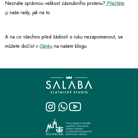
Neznáte správnou velikost zásnubního prstenu?
Přečtěte
si
naše rady, jak na to.
A na co všechno před žádostí o ruku nezapomenout, se
můžete dočíst v
článku
na našem blogu.
Z
á
p
a
t
í