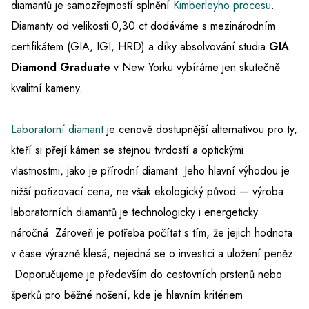
diamantů je samozřejmostí splnění
Kimberleyho procesu
.
Diamanty od velikosti 0,30 ct dodáváme s mezinárodním
certifikátem (GIA, IGI, HRD) a díky absolvování studia
GIA
Diamond Graduate
v New Yorku vybíráme jen skutečně
kvalitní kameny.
Laboratorní diamant
je cenově dostupnější alternativou pro ty,
kteří si přejí kámen se stejnou tvrdostí a optickými
vlastnostmi, jako je přírodní diamant. Jeho hlavní výhodou je
nižší pořizovací cena, ne však ekologický původ — výroba
laboratorních diamantů je technologicky i energeticky
náročná. Zároveň je potřeba počítat s tím, že jejich hodnota
v čase výrazně klesá, nejedná se o investici a uložení peněz.
Doporučujeme je především do cestovních prstenů nebo
šperků pro běžné nošení, kde je hlavním kritériem