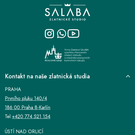
á
p
a
t
í
Kontakt na naše zlatnická studia
PRAHA
Prvního pluku 140/4
186 00 Praha 8-Karlín
Tel:
+420 774 521 154
ÚSTÍ NAD ORLICÍ