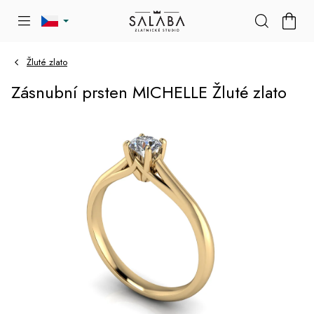
Přejít
NÁKU
na
KOŠÍK
obsah
Žluté zlato
Zásnubní prsten MICHELLE Žluté zlato