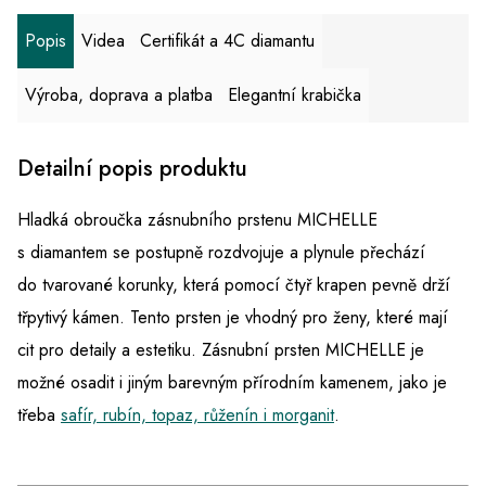
Popis
Videa
Certifikát a 4C diamantu
Výroba, doprava a platba
Elegantní krabička
Detailní popis produktu
Hladká obroučka zásnubního prstenu MICHELLE
s diamantem se postupně rozdvojuje a plynule přechází
do tvarované korunky, která pomocí čtyř krapen pevně drží
třpytivý kámen. Tento prsten je vhodný pro ženy, které mají
cit pro detaily a estetiku. Zásnubní prsten MICHELLE je
možné osadit i jiným barevným přírodním kamenem, jako je
třeba
safír, rubín, topaz, růženín i morganit
.