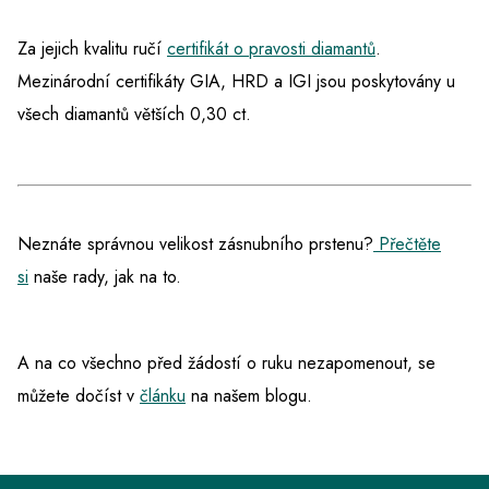
Za jejich kvalitu ručí
certifikát o pravosti diamantů
.
Mezinárodní certifikáty GIA, HRD a IGI jsou poskytovány u
všech diamantů větších 0,30 ct.
Neznáte správnou velikost zásnubního prstenu?
Přečtěte
si
naše rady, jak na to.
A na co všechno před žádostí o ruku nezapomenout, se
můžete dočíst v
článku
na našem blogu.
Z