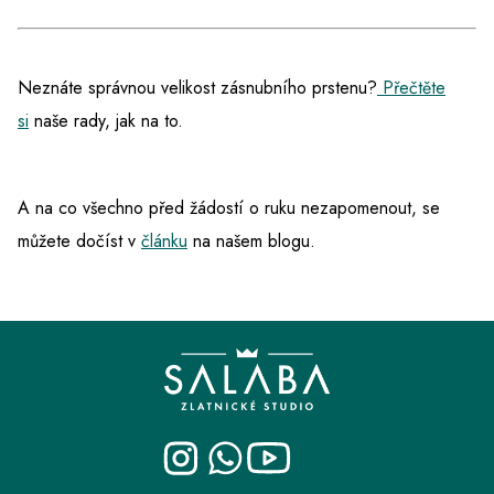
Neznáte správnou velikost zásnubního prstenu?
Přečtěte
si
naše rady, jak na to.
A na co všechno před žádostí o ruku nezapomenout, se
můžete dočíst v
článku
na našem blogu.
Z
á
p
a
t
í