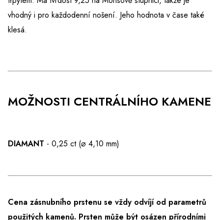
třpytem. Má tvrdost 9,25 na Mohsově stupnici, takže je
vhodný i pro každodenní nošení. Jeho hodnota v čase také
klesá.
MOŽNOSTI CENTRÁLNÍHO KAMENE
DIAMANT
- 0,25 ct (⌀ 4,10 mm)
Cena zásnubního prstenu se vždy odvíjí od parametrů
použitých kamenů. Prsten může být osázen přírodními