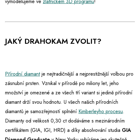
vymodelujeme ve
zlatnickém 3D programu
!
JAKÝ DRAHOKAM ZVOLIT?
Přírodní diamant
je nejtradičnější a nejprestižnější volbou pro
zásnubní prsten. Vznikal v přírodě po miliony let, jeho
množství je omezené a ze všech tří variant si jedině přírodní
diamant drží svou hodnotu. U všech našich přírodních
diamantů je samozřejmostí splnění
Kimberleyho procesu
.
Diamanty od velikosti 0,30 ct dodáváme s mezinárodním
certifikátem (GIA, IGI, HRD) a díky absolvování studia
GIA
Diamond Graduate
v New Yorku vybíráme jen skutečně