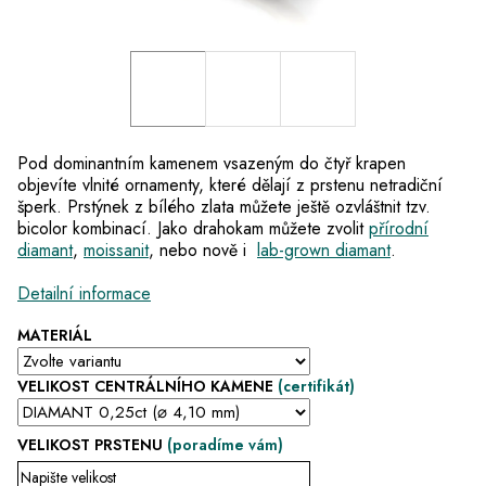
Pod dominantním kamenem vsazeným do čtyř krapen
objevíte vlnité ornamenty, které dělají z
prstenu netradiční
šperk
. P
rstýnek z bílého zlata
můžete ještě ozvláštnit tzv.
bicolor kombinací. Jako drahokam můžete zvolit
přírodní
diamant
,
moissanit
, nebo nově i
lab-grown diamant
.
Detailní informace
MATERIÁL
VELIKOST CENTRÁLNÍHO KAMENE
(certifikát)
VELIKOST PRSTENU
(poradíme vám)