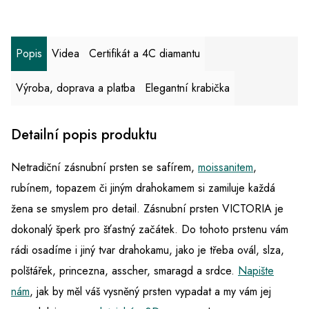
Popis
Videa
Certifikát a 4C diamantu
Výroba, doprava a platba
Elegantní krabička
Detailní popis produktu
Netradiční zásnubní prsten se safírem,
moissanitem
,
rubínem, topazem či jiným drahokamem si zamiluje každá
žena se smyslem pro detail. Zásnubní prsten
VICTORIA je
dokonalý šperk pro šťastný začátek. Do tohoto prstenu vám
rádi osadíme i jiný tvar drahokamu, jako je třeba ovál, slza,
polštářek, princezna, asscher, smaragd a srdce.
Napište
nám
, jak by měl váš vysněný prsten vypadat a my vám jej