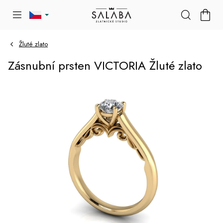
Přejít
NÁKU
na
KOŠÍK
obsah
Žluté zlato
Zásnubní prsten VICTORIA Žluté zlato