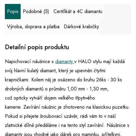
Popis
Podobné (5)
Certifikát a 4C diamantu
Výroba, doprava a platba
Dárkové krabičky
Detailní popis produktu
Napichovací náušnice s
diamanty
v HALO stylu mají každá
svůj hlavní kulatý diamant, který je upevněn čtyřmi
krapničkami. Kolem něj je osázeno do kruhu 26ks - 30 ks
drobných diamantů o průměru 1,00 mm - 1,30 mm,
což opticky vytváří dojem velkého třpytivého
kamene.
Zavírání náušnic je zhotoveno na klasickou puzetku.
Pokud si přejete šroubovací uzávěr, rádi vám to v naší
zlatnické dílně předěláme i na tento styl zavírání. Náušnice s
diamanty jsou vhodné jako dárek pro maminku, přítelkyni,