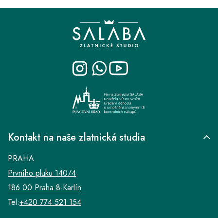
Z
á
p
a
t
í
Kontakt na naše zlatnická studia
PRAHA
Prvního pluku 140/4
186 00 Praha 8-Karlín
Tel:
+420 774 521 154