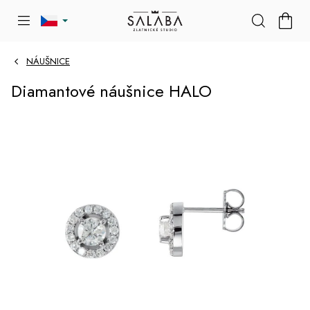
Přejít
NÁKU
na
KOŠÍK
obsah
NÁUŠNICE
Diamantové náušnice HALO